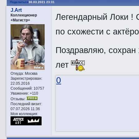
Поделиться
30.03.2021 23:31
J.Art
Легендарный Локи ! 
Коллекционер
+Магистр+
по схожести с актёр
Поздравляю, сохран 
лет
Откуда:
Москва
0
Зарегистрирован
:
22.05.2016
Сообщений:
10757
Уважение:
+110
Отзывы:
Последний визит:
07.07.2026 11:36
Моя коллекция: