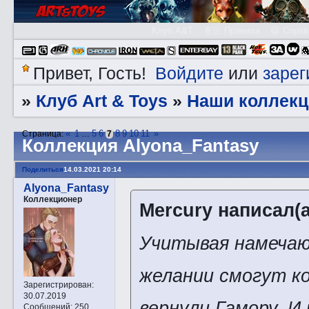
Клуб A&T
👮🏻 Правила
😃 Справ
Войдите
зарег
Привет, Гость!
или
Клуб Art & Toys
Наши коллекц
»
»
«
1
5
6
8
9
10
11
»
Страница:
…
7
Коллекция Alyona_Fantasy
Поделиться
14.03.2021 20:14
Alyona_Fantasy
Коллекционер
Mercury написал(а
Учитывая намечаю
желании смогут ко
Зарегистрирован
:
30.07.2019
вернули Гамору. И
Сообщений:
250