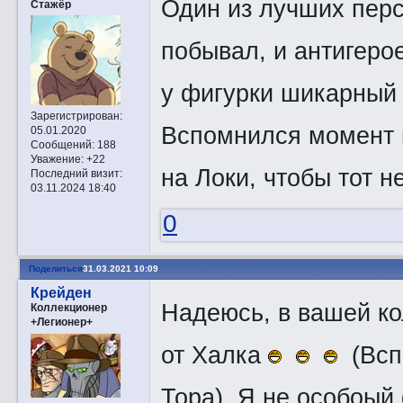
Один из лучших пер
Стажёр
побывал, и антигер
у фигурки шикарны
Зарегистрирован
:
Вспомнился момент и
05.01.2020
Сообщений:
188
Уважение:
+22
на Локи, чтобы тот 
Последний визит:
03.11.2024 18:40
0
Поделиться
31.03.2021 10:09
Крейден
Надеюсь, в вашей ко
Коллекционер
+Легионер+
от Халка
(Вспо
Тора). Я не особоый