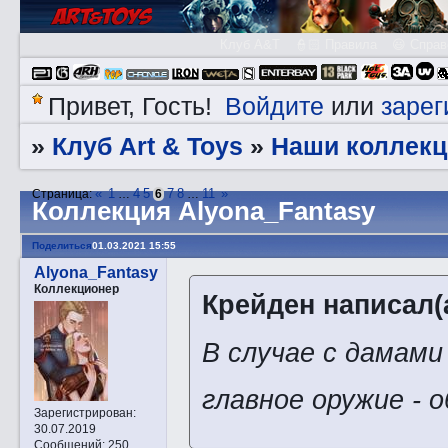
Клуб A&T
👮🏻 Правила
😃 Справ
Войдите
зарег
Привет, Гость!
или
Клуб Art & Toys
Наши коллекц
»
»
«
1
4
5
7
8
11
»
Страница:
…
6
…
Коллекция Alyona_Fantasy
Поделиться
01.03.2021 15:55
Alyona_Fantasy
Коллекционер
Крейден написал(а
В случае с дамами
главное оружие - 
Зарегистрирован
:
30.07.2019
Сообщений:
250