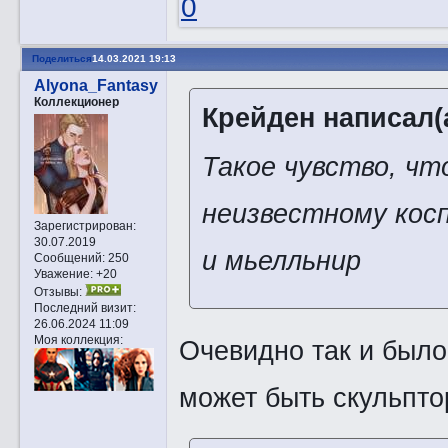
0
Поделиться
14.03.2021 19:13
Alyona_Fantasy
Коллекционер
Крейден написал(а
Такое чувство, чт
неизвестному косп
Зарегистрирован
:
30.07.2019
и мьелльнир
Сообщений:
250
Уважение:
+20
Отзывы:
Последний визит:
26.06.2024 11:09
Моя коллекция:
Очевидно так и был
может быть скульпто