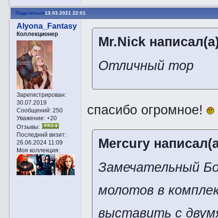
Поделиться
13.03.2021 22:01
Alyona_Fantasy
Коллекционер
Mr.Nick написал(а)
Отличный тор
Зарегистрирован
:
30.07.2019
спасибо огромное!
Сообщений:
250
Уважение:
+20
Отзывы:
Последний визит:
Mercury написал(а
26.06.2024 11:09
Моя коллекция:
Замечательный Бог
молотов в комплек
выставить с двумя