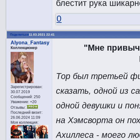
блестит рука шикар
0
Поделиться
11.03.2021 22:41
Alyona_Fantasy
"Мне привычн
Коллекционер
Тор был третьей фиг
Зарегистрирован
:
сказать, одной из с
30.07.2019
Сообщений:
250
Уважение:
+20
одной девушки и пон
Отзывы:
Последний визит:
на Хэмсворта он пох
26.06.2024 11:09
Моя коллекция:
Ахиллеса - моего л