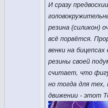
И сразу предвосхищ
головокружительны
резина (силикон) о
всё порвётся. Про
венки на бицепсах
резины своей поду
считает, что фиг
но тогда для тех
движении - этот Т