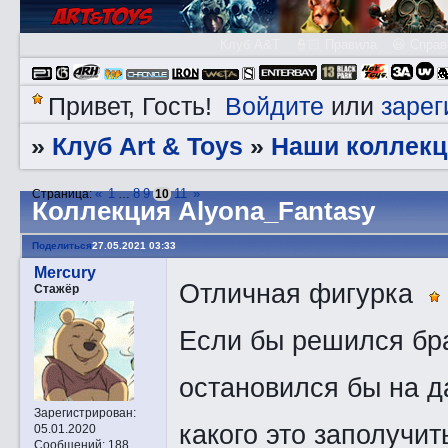
Клуб A&T
👮🏻 Правила
😃 Справ
Войдите
зарег
Привет, Гость!
или
Клуб Art & Toys
Наши коллекц
»
»
«
1
8
9
11
»
Страница:
…
10
Коллекция Alyona_Fantasy
Поделиться
27.05.2021 03:33
Mercury
Отличная фигурка
Стажёр
Если бы решился бра
остановился бы на 
Зарегистрирован
:
какого это заполучи
05.01.2020
Сообщений:
188