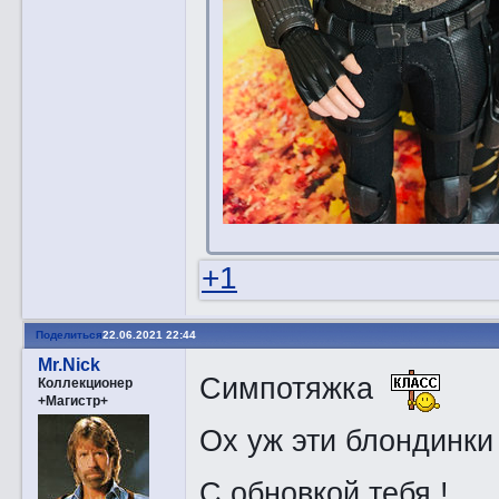
+1
Поделиться
22.06.2021 22:44
Mr.Nick
Симпотяжка
Коллекционер
+Магистр+
Ох уж эти блондинк
С обновкой тебя !