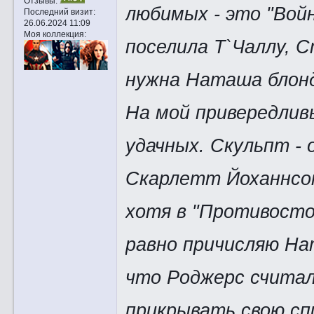
Отзывы:
любимых - это "Войн
Последний визит:
26.06.2024 11:09
Моя коллекция:
поселила Т`Чаллу, С
нужна Наташа блонд
На мой привередливы
удачных. Скульпт - 
Скарлетт Йоханнсо
хотя в "Противосто
равно причисляю Нат
что Роджерс считал
прикрывать свою сп