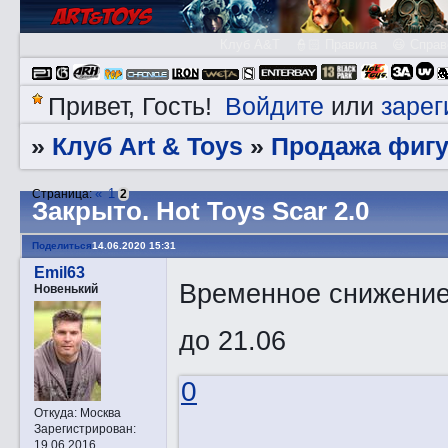
Клуб A&T
👮🏻 Правила
😃 Справ
Войдите
зарег
Привет, Гость!
или
Клуб Art & Toys
Продажа фигу
»
»
«
1
Страница:
2
Закрытo. Hot Toys Scar 2.0
Поделиться
14.06.2020 15:31
Emil63
Временное снижение
Новенький
до 21.06
0
Откуда:
Москва
Зарегистрирован
:
19.06.2016