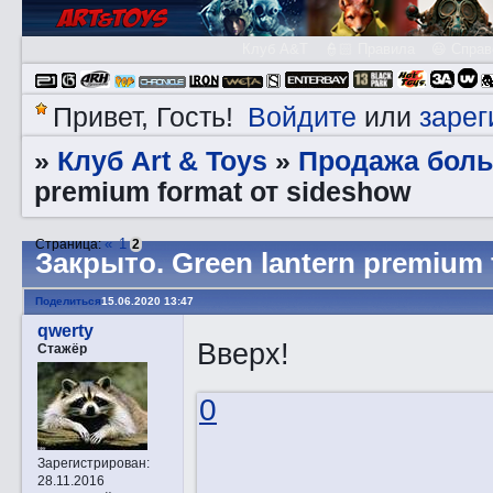
Клуб A&T
👮🏻 Правила
😃 Справ
Войдите
зарег
Привет, Гость!
или
Клуб Art & Toys
Продажа боль
»
»
premium format от sideshow
«
1
Страница:
2
Закрытo. Green lantern premium 
Поделиться
15.06.2020 13:47
qwerty
Вверх!
Стажёр
0
Зарегистрирован
:
28.11.2016