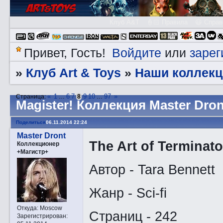
Клуб A&T
👮🏻 Правила
😃 Справ
Войдите
зарег
Привет, Гость!
или
Клуб Art & Toys
Наши коллекц
»
»
«
1
6
7
9
10
97
»
Страница:
…
8
…
Magister! Коллекция Master Dron
Поделиться
06.11.2014 22:24
Master Dront
The Art of Terminato
Коллекционер
+Магистр+
Автор - Tara Bennett
Жанр - Sci-fi
Откуда:
Moscow
Страниц - 242
Зарегистрирован
: