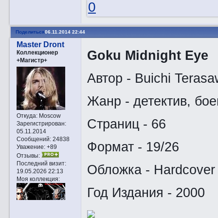
0
Поделиться
06.11.2014 22:44
Master Dront
Goku Midnight Eye
Коллекционер
+Магистр+
Автор - Buichi Teras
Жанр - детектив, бое
Откуда:
Moscow
Страниц - 66
Зарегистрирован
:
05.11.2014
Сообщений:
24838
Формат - 19/26
Уважение:
+89
Отзывы:
Последний визит:
Обложка - Hardcover
19.05.2026 22:13
Моя коллекция:
Год Издания - 2000