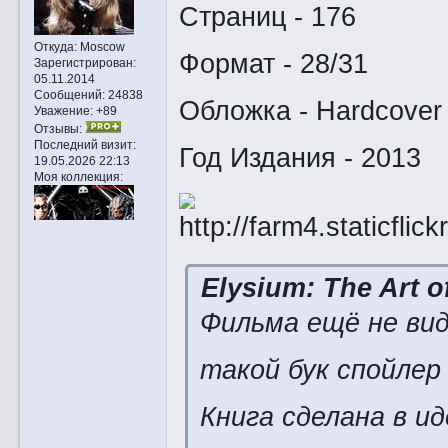
Страниц - 176
Откуда:
Moscow
Формат - 28/31
Зарегистрирован
:
05.11.2014
Сообщений:
24838
Обложка - Hardcover
Уважение:
+89
Отзывы:
Последний визит:
Год Издания - 2013
19.05.2026 22:13
Моя коллекция:
Elysium: The Art o
Фильма ещё не ви
такой бук спойлер
Книга сделана в и