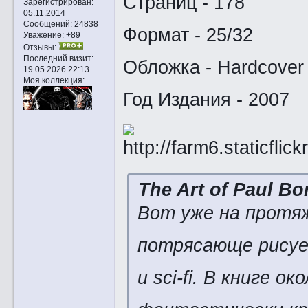
Страниц - 178
Зарегистрирован
:
05.11.2014
Сообщений:
24838
Формат - 25/32
Уважение:
+89
Отзывы:
Последний визит:
Обложка - Hardcover
19.05.2026 22:13
Моя коллекция:
Год Издания - 2007
The Art of Paul Bo
Вот уже на протя
потрясающе рисуе
и sci-fi. В книге 