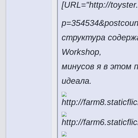
[URL="http://toyste
p=354534&postcount=
структура содержа
Workshop,
минусов я в этом 
идеала.