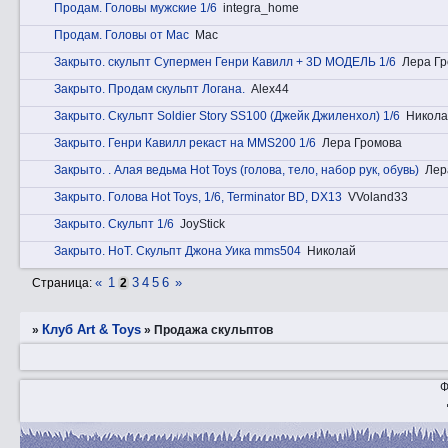
Прoдам. Головы мужские 1/6
integra_home
Прoдам. Головы от Mac
Mac
Закрытo. скульпт Супермен Генри Кавилл + 3D МОДЕЛЬ 1/6
Лера Г
Закрытo. Продам скульпт Логана.
Alex44
Закрытo. Скульпт Soldier Story SS100 (Джейк Джиленхол) 1/6
Никола
Закрытo. Генри Кавилл рекаст на MMS200 1/6
Лера Громова
Закрытo. . Алая ведьма Hot Toys (голова, тело, набор рук, обувь)
Лер
Закрытo. Голова Hot Toys, 1/6, Terminator BD, DX13
VVoland33
Закрытo. Скульпт 1/6
JoyStick
Закрытo. HоT. Скульпт Джона Уика mms504
Николай
«
1
3
4
5
6
»
Страница:
2
Клуб Art & Toys
»
»
Продажа скульптов
Ф