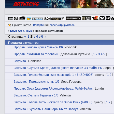
Клуб A&T
👮🏻 Правила
😃 Справ
Привет, Гость!
Войдите
или
зарегистрируйтесь
.
»
Клуб Art & Toys
»
Продажа скульптов
«
1
3
4
5
6
»
Страница:
2
Продажа скульптов
Прoдам. Голова Криса Эванса 1\6
Prvodnik
Прoдам. охотники за головами.
Довольный Мугамбо
[
1
2
3
4
5
]
Закрытo.
Deniskas
Закрытo. Скульпт Бретт Далтон (Hidra marvel) и 3D файл 1:6
Лера Г
Закрытo. Голова блондинки в масштабе 1 к 6 (SDH005)
qwerty
[
1
2
]
Закрытo. . Продам скульпты 1/6
Лера Громова
Прoдам. Ооак Джереми Айронс/Альфред, Рейф Файнс.
Londn
Закрытo. Скульпт Геральта 1/6
Valentin
Закрытo. Голова Тифы Локхарт от Super Duck (set055)
qwerty
[
1
2
]
Закрытo. Скульпты Панишера 1/6 от Daftoys
Valentin