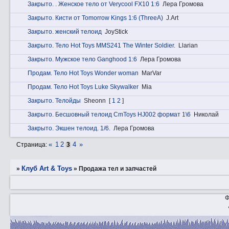
Закрытo. . Женское тело от Verycool FХ10 1:6
Лера Громова
Закрытo. Кисти от Tomorrow Kings 1:6 (ThreeA)
J.Art
Закрытo. женский телоид
JoyStick
Закрытo. Тело Hot Toys MMS241 The Winter Soldier.
Llarian
Закрытo. Мужское тело Ganghood 1:6
Лера Громова
Прoдам. Тело Hot Toys Wonder woman
MarVar
Прoдам. Тело Hot Toys Luke Skywalker
Mia
Закрытo. Телойды
Sheonn
[
1
2
]
Закрытo. Бесшовный телоид CmToys HJ002 формат 1\6
Николай
Закрытo. Экшен телоид. 1/6.
Лера Громова
«
1
2
4
»
Страница:
3
Клуб Art & Toys
»
»
Продажа тел и запчастей
Ф