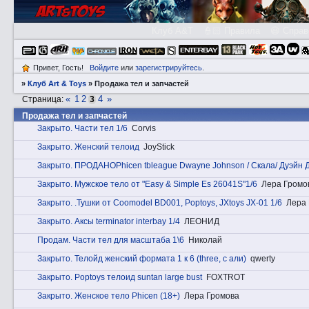
Клуб A&T
👮🏻 Правила
😃 Справ
Привет, Гость!
Войдите
или
зарегистрируйтесь
.
»
Клуб Art & Toys
»
Продажа тел и запчастей
«
1
2
4
»
Страница:
3
Продажа тел и запчастей
Закрытo. Части тел 1/6
Corvis
Закрытo. Женский телоид
JoyStick
Закрытo. ПРОДАНОPhicen tbleague Dwayne Johnson / Скала/ Дуэйн 
Закрытo. Мужское тело от "Easy & Simple Es 26041S"1/6
Лера Громо
Закрытo. .Тушки от Coomodel BD001, Poptoys, JXtoys JX-01 1/6
Лера
Закрытo. Аксы terminator interbay 1/4
ЛЕОНИД
Прoдам. Части тел для масштаба 1\6
Николай
Закрытo. Телойд женский формата 1 к 6 (three, с али)
qwerty
Закрытo. Poptoys телоид suntan large bust
FOXTROT
Закрытo. Женское тело Phicen (18+)
Лера Громова