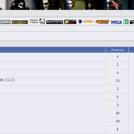
👮🏻 Правила
😃 Справочник
Группа VK
Участники
Поиск
Реги
Ответов
4
2
4
in
[
1
2
]
13
2
5
3
26
18
5