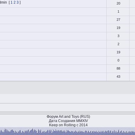
dmin
[
1
2
3
]
20
1
27
19
3
2
19
0
88
43
Форум Art and Toys (RUS)
Дата Создания MMXIV
Keep on Rolling с 2014