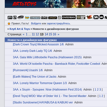
Клуб A&T
Привет, Гость!
Войдите
или
зарегистрируйтесь
.
»
Клуб Art & Toys
»
Новости о дизайнерских фигурках
«
1
11
12
14
15
16
»
Страница:
…
13
Новости о дизайнерских фигурках
[Dark Crown Toys] Wicked Assassin 1/6
Admin
3АA. Lonely Dark Lady TQ 1/6
Admin
3АA. Gala Milk Lilithobelle Pascha (Halloween 2015)
Admin
3АA. World Of isobelle Pascha - Bareback Rider, Footcotter Cowbot
Adm
[Ruinswork] Usashi 1/6
Admin
[Earth Wakes] The Union of Jacks
Admin
3АA. Lonely Warrior Tomorrow Queen 1/3
Admin
3АA. x Siuyin - Syoupee: Nise (Halloween Fest 2014)
Admin
[
1
2
3
]
[Devil Toys] WOO: War of Order Vol 1 - The Secret Master
Admin
[
1
2
]
[Studio Sundowner] HAYABUSA & KABUKI ver
Admin