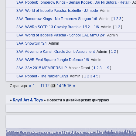
3АA. Popbot: Tomorrow Kings - Sensai Kogeki, Dai Ni Sutorai (Retail)
A
3АA. World of Isobelle Pascha: Isobelle - JJ mode
Admin
3АA. Tomorrow Kings - No Tomorrow Shogun 1/6
Admin
[
1
2
3
]
3АA. WWRp SOTF: 13 Cavalry Bramble 1/12 + 1/6
Admin
[
1
2
]
3АA. World of Isobelle Pascha - School GAL MIYU 24"
Admin
3АA. ShowGirl "24
Admin
3АA. Adventure Kartel: Oracle Zomb Assortment
Admin
[
1
2
]
3АA. WWR Evol Square Jungle Defence 1/6
Admin
3АA. 3AA 2015 MEMBERSHIP
Master Dront
[
1
2
3
…
9
]
3АA. Popbot - The Nabler Guys
Admin
[
1
2
3
4
5
]
«
1
11
12
14
15
16
»
Страница:
…
13
Клуб Art & Toys
»
»
Новости о дизайнерских фигурках