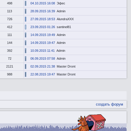
498
04.10.2015 16:08
Эфес
113
28.09.2015 16:39
Admin
726
27.09.2015 18:53
AlundraXXX
412
23.09.2015 01:26
santinel81
111
14.09.2015 19:49
Admin
144
14.09.2015 19:47
Admin
392
10.09.2015 11:41
Admin
72
06.09.2015 07:58
Admin
2121
02.09.2015 21:38
Master Dront
988
22.08.2015 19:47
Master Dront
создать форум