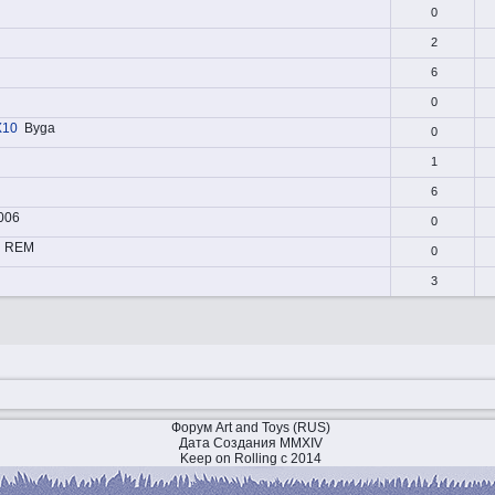
0
2
6
0
X10
Byga
0
1
6
006
0
REM
0
3
Форум Art and Toys (RUS)
Дата Создания MMXIV
Keep on Rolling с 2014