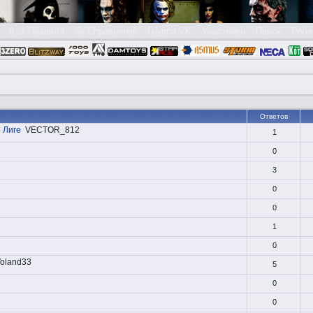
👮🏻 Правила
😃 Справочник
Группа VK
Участники
Поиск
Реги
Ответов
 Лиге
VECTOR_812
1
0
3
0
0
1
0
oland33
5
0
0