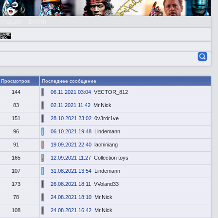
страция
Войти
Просмотров
Последнее сообщение
144
06.11.2021 03:04
VECTOR_812
83
02.11.2021 11:42
Mr.Nick
151
28.10.2021 23:02
0v3rdr1ve
96
06.10.2021 19:48
Lindemann
91
19.09.2021 22:40
lachiniang
165
12.09.2021 11:27
Collection toys
107
31.08.2021 13:54
Lindemann
173
26.08.2021 18:11
VVoland33
78
24.08.2021 18:10
Mr.Nick
108
24.08.2021 16:42
Mr.Nick