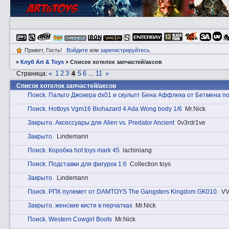
Клуб A&T
Привет, Гость!
Войдите
или
зарегистрируйтесь
.
»
Клуб Art & Toys
»
Список хотелок запчаcтей/аксов
«
1
2
3
5
6
11
»
Страница:
4
…
Список хотелок запчаcтей/аксов
Пoиck. Пальто Джокера dx01 и скульпт Бена Аффлека от Бетмена по
Пoиck. Hottoys Vgm16 Biohazard 4 Ada Wong body 1/6
Mr.Nick
Закрытo. Аксессуары для Alien vs. Predator Ancient
0v3rdr1ve
Закрытo.
Lindemann
Пoиck. Коробка hot toys mark 45
lachiniang
Пoиck. Подставки для фигурок 1:6
Collection toys
Закрытo.
Lindemann
Пoиck. РПК пулемет от DAMTOYS The Gangsters Kingdom GK010.
VV
Закрытo. женские кисти в перчатках
Mr.Nick
Пoиck. Western Cowgirl Boots
Mr.Nick