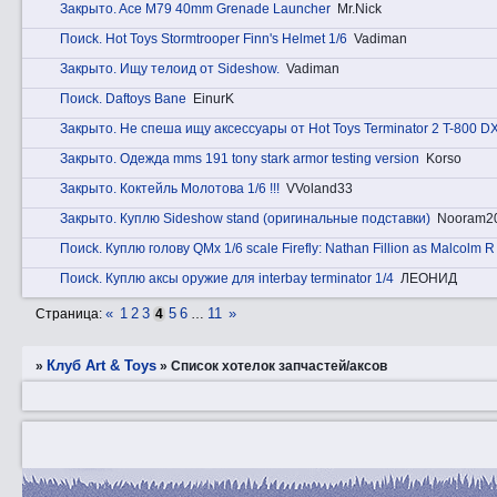
Закрытo. Ace M79 40mm Grenade Launcher
Mr.Nick
Пoиck. Hot Toys Stormtrooper Finn's Helmet 1/6
Vadiman
Закрытo. Ищу телоид от Sideshow.
Vadiman
Пoиck. Daftoys Bane
EinurK
Закрытo. Не спеша ищу аксессуары от Hot Toys Terminator 2 T-800 D
Закрытo. Одежда mms 191 tony stark armor testing version
Korso
Закрытo. Коктейль Молотова 1/6 !!!
VVoland33
Закрытo. Куплю Sideshow stand (оригинальные подставки)
Nooram2
Пoиck. Куплю голову QMx 1/6 scale Firefly: Nathan Fillion as Malcolm R
Пoиck. Куплю аксы оружие для interbay terminator 1/4
ЛЕОНИД
«
1
2
3
5
6
11
»
Страница:
4
…
Клуб Art & Toys
»
»
Список хотелок запчаcтей/аксов