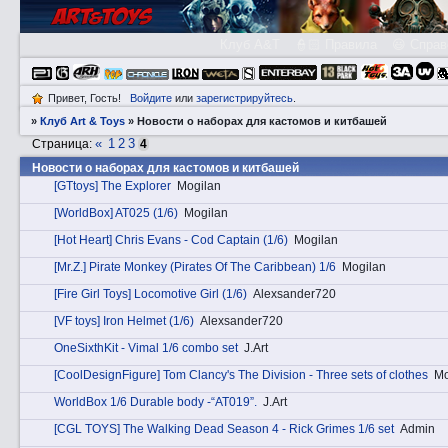
Клуб A&T
👮🏻 Правила
😃 Справ
Привет, Гость!
Войдите
или
зарегистрируйтесь
.
»
Клуб Art & Toys
»
Новости о наборах для кастомов и китбашей
«
1
2
3
Страница:
4
Новости о наборах для кастомов и китбашей
[GTtoys] The Explorer
Mogilan
[WorldBox] AT025 (1/6)
Mogilan
[Hot Heart] Chris Evans - Cod Captain (1/6)
Mogilan
[Mr.Z.] Pirate Monkey (Pirates Of The Caribbean) 1/6
Mogilan
[Fire Girl Toys] Locomotive Girl (1/6)
Alexsander720
[VF toys] Iron Helmet (1/6)
Alexsander720
OneSixthKit - Vimal 1/6 combo set
J.Art
[CoolDesignFigure] Tom Clancy's The Division - Three sets of clothes
Mo
WorldBox 1/6 Durable body -“AT019”.
J.Art
[CGL TOYS] The Walking Dead Season 4 - Rick Grimes 1/6 set
Admin