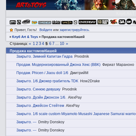
Клуб A&T
Привет, Гость!
Войдите
или
зарегистрируйтесь
.
»
Клуб Art & Toys
»
Продажа кастомов/башей
«
1
2
3
4
6
7
10
»
Страница:
5
…
Продажа кастомов/башей
Закрытo. Зимний Капитан Гидра
Prvodnik
Прoдам. Модернизированный Джона Хекс (BBK)
Фириат Мараноно
Прoдам. Phicen / Jiaou doll 1/6
ДмитрийМ
Закрытo. 1/6 Джокер грабитель TDK
How2Drake
Закрытo. Синюю девушку
Prvodnik
Закрытo. Дуэйн Джонсон 1/6.
AlexPay
Закрытo. Джейсон Стейтем
AlexPay
Закрытo. 1/6 scale custom Miyamoto Musashi Japanese Samurai warrio
Закрытo. ---
Dmitry Donskoy
Закрытo. ---
Dmitry Donskoy