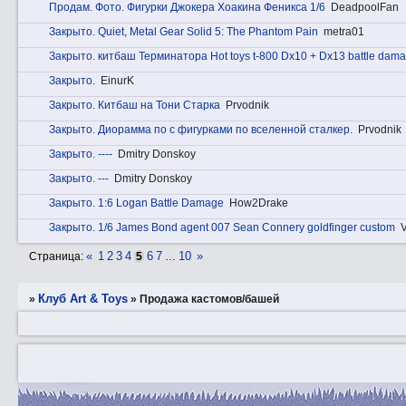
Прoдам. Фотo. Фигурки Джокера Хоакина Феникса 1/6
DeadpoolFan
Закрытo. Quiet, Metal Gear Solid 5: The Phantom Pain
metra01
Закрытo. китбаш Терминатора Hot toys t-800 Dx10 + Dx13 battle dam
Закрытo.
EinurK
Закрытo. Китбаш на Тони Старка
Prvodnik
Закрытo. Диорамма по с фигурками по вселенной сталкер.
Prvodnik
Закрытo. ----
Dmitry Donskoy
Закрытo. ---
Dmitry Donskoy
Закрытo. 1:6 Logan Battle Damage
How2Drake
Закрытo. 1/6 James Bond agent 007 Sean Connery goldfinger custom
«
1
2
3
4
6
7
10
»
Страница:
5
…
Клуб Art & Toys
»
»
Продажа кастомов/башей