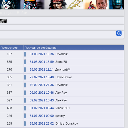
страция
Войти
Просмотров
Последнее сообщение
187
31.03.2021 19:36
Prvodnik
565
31.03.2021 13:59
Stone78
270
28.03.2021 11:14
ДмитрийМ
355
27.02.2021 15:48
How2Drake
361
16.02.2021 21:36
Prvodnik
357
09.02.2021 10:46
AlexPay
597
09.02.2021 10:43
AlexPay
488
01.02.2021 06:44
Vinok1981
246
31.01.2021 00:00
qwerty
189
25.01.2021 22:02
Dmitry Donskoy