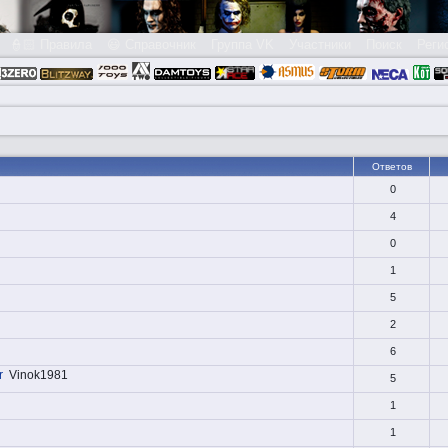
👮🏻 Правила
😃 Справочник
Группа VK
Участники
Поиск
Реги
Ответов
0
4
0
1
5
2
6
r
Vinok1981
5
1
1