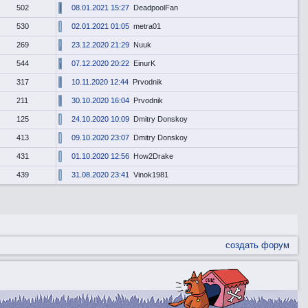
502
08.01.2021 15:27
DeadpoolFan
530
02.01.2021 01:05
metra01
269
23.12.2020 21:29
Nuuk
544
07.12.2020 20:22
EinurK
317
10.11.2020 12:44
Prvodnik
211
30.10.2020 16:04
Prvodnik
125
24.10.2020 10:09
Dmitry Donskoy
413
09.10.2020 23:07
Dmitry Donskoy
431
01.10.2020 12:56
How2Drake
439
31.08.2020 23:41
Vinok1981
создать форум