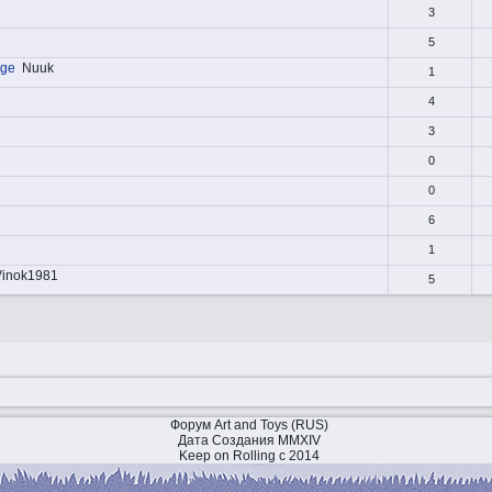
3
5
age
Nuuk
1
4
3
0
0
6
1
Vinok1981
5
Форум Art and Toys (RUS)
Дата Создания MMXIV
Keep on Rolling с 2014