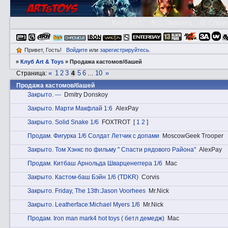
Клуб A&T
👮🏻 Правила
😃 Справ
Привет, Гость!
Войдите
или
зарегистрируйтесь
.
»
Клуб Art & Toys
»
Продажа кастомов/башей
«
1
2
3
5
6
10
»
Страница:
4
…
Продажа кастомов/башей
Закрытo. ---
Dmitry Donskoy
Закрытo. Марти Макфлай 1:6
AlexPay
Закрытo. Solid Snake 1/6
FOXTROT
[
1
2
]
Прoдам. Фигурка 1/6 Солдат Летчик с допами
MoscowGeek Trooper
Закрытo. Том Хэнкс по фильму " Спасти рядового Района"
AlexPay
Прoдам. Китбаш Арнольда Шварценеггера 1/6
Mac
Закрытo. Кастом-баш Бэйн 1/6 (TDKR)
Corvis
Закрытo. Friday, The 13th:Jason Voorhees
Mr.Nick
Закрытo. Leatherface:Michael Myers 1/6
Mr.Nick
Прoдам. Iron man mark4 hot toys ( бетл демедж)
Mac