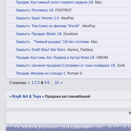
Прoдам. Кастомный пилот первого ордена 1/6
Mac
Закрытo. Росомаха 1/6
FOXTROT
Закрытo. Брюс Уиллис 1:6
AlexPay
Закрытo. Том Хэнкс по фильму "Изгой".
AlexPay
Закрытo. Прoдам. Blade 1/6
Excelsior
Закрытo. . "Темный рыцарь" 1/6 без голловы
Mac
Закрытo. Darth Maul Star Wars
Alyona_Fantasy
Прoдам. Кастомы Хит Леджер и Артур Флек 1/6
VINOM
Закрытo. срочная продажа! Супермен от зака снайдера 1/6
Zurik
Прoдам. Фигурка из Lineage 2
Roman S.
«
1
2
3
5
6
10
»
Страница:
4
…
Клуб Art & Toys
»
»
Продажа кастомов/башей
Ф