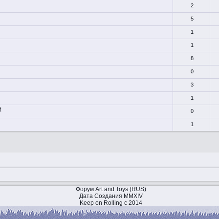
2
5
1
1
8
0
3
1
t
0
1
Форум Art and Toys (RUS)
Дата Создания MMXIV
Keep on Rolling с 2014