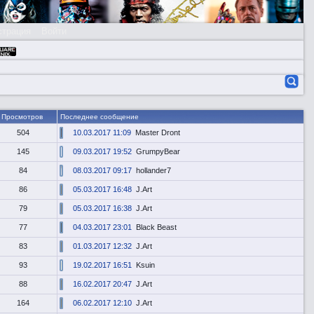
страция
Войти
Просмотров
Последнее сообщение
504
10.03.2017 11:09
Master Dront
145
09.03.2017 19:52
GrumpyBear
84
08.03.2017 09:17
hollander7
86
05.03.2017 16:48
J.Art
79
05.03.2017 16:38
J.Art
77
04.03.2017 23:01
Black Beast
83
01.03.2017 12:32
J.Art
93
19.02.2017 16:51
Ksuin
88
16.02.2017 20:47
J.Art
164
06.02.2017 12:10
J.Art