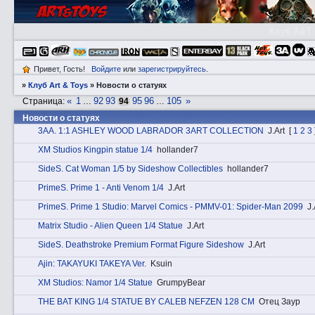
Клуб A&T
Привет, Гость!
Войдите
или
зарегистрируйтесь
.
»
Клуб Art & Toys
»
Новости о статуях
«
1
92
93
95
96
105
»
Страница:
…
94
…
Новости о статуях
3АA. 1:1 ASHLEY WOOD LABRADOR 3ART COLLECTION
J.Art
[
1
2
3
XM Studios Kingpin statue 1/4
hollander7
SidеS. Cat Woman 1/5 by Sideshow Collectibles
hollander7
PrimеS. Prime 1 - Anti Venom 1/4
J.Art
PrimеS. Prime 1 Studio: Marvel Comics - PMMV-01: Spider-Man 2099
J.
Matrix Studio - Alien Queen 1/4 Statue
J.Art
SidеS. Deathstroke Premium Format Figure Sideshow
J.Art
Ajin: TAKAYUKI TAKEYA Ver.
Ksuin
XM Studios: Namor 1/4 Statue
GrumpyBear
THE BAT KING 1/4 STATUE BY CALEB NEFZEN 128 CM
Отец Заур