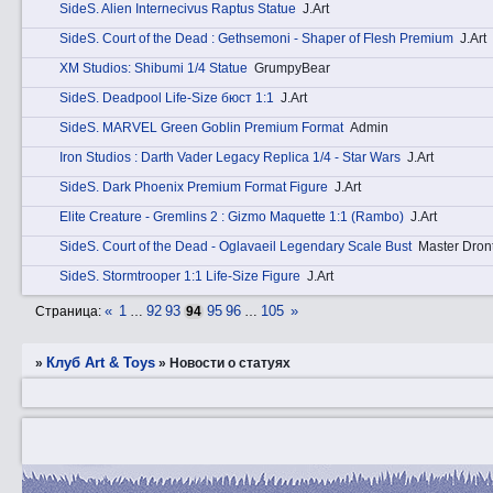
SidеS. Alien Internecivus Raptus Statue
J.Art
SidеS. Court of the Dead : Gethsemoni - Shaper of Flesh Premium
J.Art
XM Studios: Shibumi 1/4 Statue
GrumpyBear
SidеS. Deadpool Life-Size бюст 1:1
J.Art
SidеS. MARVEL Green Goblin Premium Format
Admin
Iron Studios : Darth Vader Legacy Replica 1/4 - Star Wars
J.Art
SidеS. Dark Phoenix Premium Format Figure
J.Art
Elite Creature - Gremlins 2 : Gizmo Maquette 1:1 (Rambo)
J.Art
SidеS. Court of the Dead - Oglavaeil Legendary Scale Bust
Master Dron
SidеS. Stormtrooper 1:1 Life-Size Figure
J.Art
«
1
92
93
95
96
105
»
Страница:
…
94
…
Клуб Art & Toys
»
»
Новости о статуях