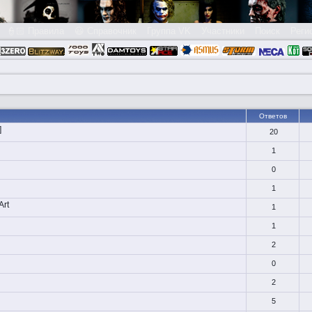
👮🏻 Правила
😃 Справочник
Группа VK
Участники
Поиск
Реги
Ответов
]
20
1
0
1
Art
1
1
2
0
2
5