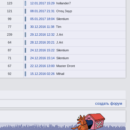
123
12.01.2017 15:29
hollander7
121
08.01.2017 21:31
Отец Заур
99
05.01.2017 18:04
Silentium
77
30.12.2016 11:38
Tim
239
29.12.2016 12:32
J.Art
64
28.12.2016 20:21
J.Art
87
24.12.2016 15:22
Silentium
71
24.12.2016 15:14
Silentium
67
22.12.2016 13:00
Master Dront
92
15.12.2016 02:26
Мihail
создать форум