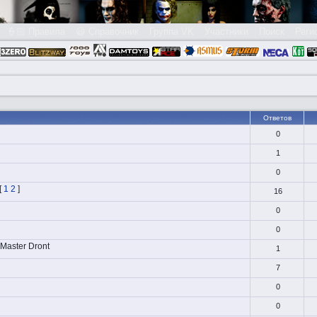
👮🏻 Правила
😃 Справочник
Группа VK
Участники
Поиск
Реги
Ответов
0
1
0
[
1
2
]
16
0
0
Master Dront
1
7
0
0