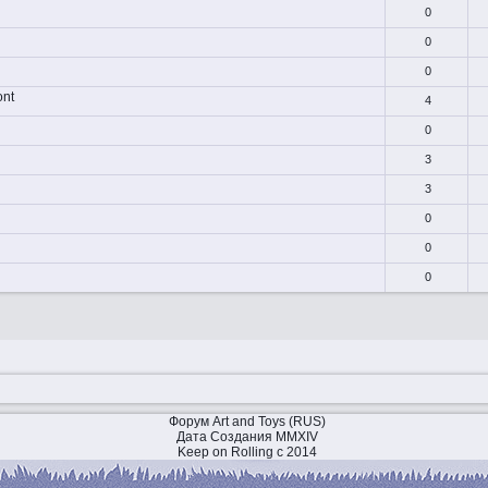
0
0
0
ont
4
0
3
3
0
0
0
Форум Art and Toys (RUS)
Дата Создания MMXIV
Keep on Rolling с 2014