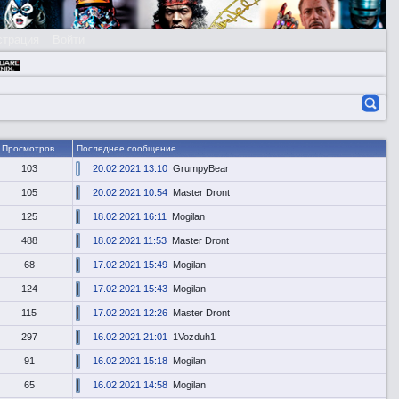
страция
Войти
Просмотров
Последнее сообщение
103
20.02.2021 13:10
GrumpyBear
105
20.02.2021 10:54
Master Dront
125
18.02.2021 16:11
Mogilan
488
18.02.2021 11:53
Master Dront
68
17.02.2021 15:49
Mogilan
124
17.02.2021 15:43
Mogilan
115
17.02.2021 12:26
Master Dront
297
16.02.2021 21:01
1Vozduh1
91
16.02.2021 15:18
Mogilan
65
16.02.2021 14:58
Mogilan