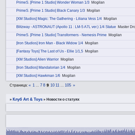
PrimеS. [Prime 1 Studio] Wonder Woman 1/3
Mogilan
PrimеS. [Prime 1 Studio] Black Canary 1/3
Mogilan
[XM Studios] Magic: The Gathering - Liliana Vess 1/4
Mogilan
Blitzway - ASTRONAUT (Apollo 11 : LM-5 A7L ver.) 1/4 Statue
Master Dr
PrimеS. [Prime 1 Studio] Transformers - Nemesis Prime
Mogilan
[Iron Studios] Iron Man - Black Widow 1/4
Mogilan
[Fantasy Toys] The Last of Us - Ellie 1/1,5
Mogilan
[XM Studios] Alien Warrior
Mogilan
[Iron Studios] Mandalorian 1/4
Mogilan
[XM Studios] Hawkman 1/6
Mogilan
«
1
7
8
10
11
105
»
Страница:
…
9
…
Клуб Art & Toys
»
»
Новости о статуях