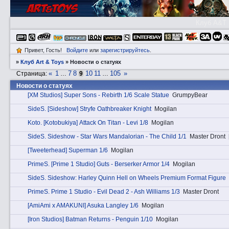
Клуб A&T
Привет, Гость!
Войдите
или
зарегистрируйтесь
.
»
Клуб Art & Toys
»
Новости о статуях
«
1
7
8
10
11
105
»
Страница:
…
9
…
Новости о статуях
[XM Studios] Super Sons - Rebirth 1/6 Scale Statue
GrumpyBear
SidеS. [Sideshow] Stryfe Oathbreaker Knight
Mogilan
Kotо. [Kotobukiya] Attack On Titan - Levi 1/8
Mogilan
SidеS. Sideshow - Star Wars Mandalorian - The Child 1/1
Master Dront
[Tweeterhead] Superman 1/6
Mogilan
PrimеS. [Prime 1 Studio] Guts - Berserker Armor 1/4
Mogilan
SidеS. Sideshow: Harley Quinn Hell on Wheels Premium Format Figure
PrimеS. Prime 1 Studio - Evil Dead 2 - Ash Williams 1/3
Master Dront
[AmiAmi x AMAKUNI] Asuka Langley 1/6
Mogilan
[Iron Studios] Batman Returns - Penguin 1/10
Mogilan