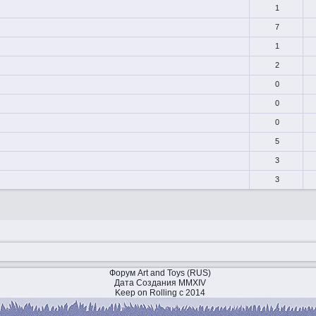
1
7
1
2
0
0
0
5
3
3
Форум Art and Toys (RUS)
Дата Создания MMXIV
Keep on Rolling с 2014