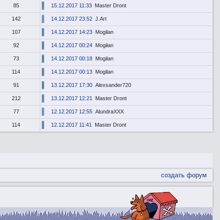
85
15.12.2017 11:33
Master Dront
142
14.12.2017 23:52
J.Art
107
14.12.2017 14:23
Mogilan
92
14.12.2017 00:24
Mogilan
73
14.12.2017 00:18
Mogilan
114
14.12.2017 00:13
Mogilan
91
13.12.2017 17:30
Alexsander720
212
13.12.2017 12:21
Master Dront
77
12.12.2017 12:55
AlundraXXX
114
12.12.2017 11:41
Master Dront
создать форум