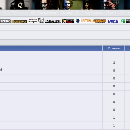
👮🏻 Правила
😃 Справочник
Группа VK
Участники
Поиск
Реги
Ответов
1
3
nt
0
0
0
0
0
0
1
1