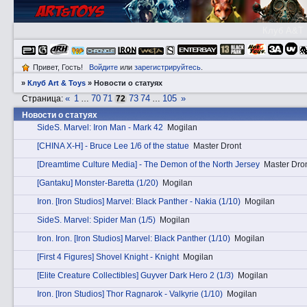
Клуб A&T
Привет, Гость!
Войдите
или
зарегистрируйтесь
.
»
Клуб Art & Toys
»
Новости о статуях
«
1
70
71
73
74
105
»
Страница:
…
72
…
Новости о статуях
SidеS. Marvel: Iron Man - Mark 42
Mogilan
[CHINA X-H] - Bruce Lee 1/6 of the statue
Master Dront
[Dreamtime Culture Media] - The Demon of the North Jersey
Master Dro
[Gantaku] Monster-Baretta (1/20)
Mogilan
Irоn. [Iron Studios] Marvel: Black Panther - Nakia (1/10)
Mogilan
SidеS. Marvel: Spider Man (1/5)
Mogilan
Irоn. Irоn. [Iron Studios] Marvel: Black Panther (1/10)
Mogilan
[First 4 Figures] Shovel Knight - Knight
Mogilan
[Elite Creature Collectibles] Guyver Dark Hero 2 (1/3)
Mogilan
Irоn. [Iron Studios] Thor Ragnarok - Valkyrie (1/10)
Mogilan