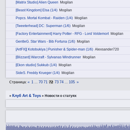
[Matrix Studio] Alien Queen
Mogilan
[Beast Kingdom] Elsa (1/4)
Mogilan
Pоpcs. Mortal Kombat - Raiden (1/4)
Mogilan
[Tweeterhead] DC: Superman (1/6)
Mogilan
[Factory Entertainment] Harry Potter - RFG - Lord Voldemort
Mogilan
GеntleG. Star Wars - Bib Fortuna (1/6)
Mogilan
[ArtFX][ Kotobukiya ] Punisher & Spider-man (1/6)
Alexsander720
[Blizzard] Warcraft - Sylvanas Windrunner
Mogilan
[Ekon studio] Sukkub (1/4)
Mogilan
SidеS. Freddy Krueger (1/4)
Mogilan
«
1
70
71
73
74
105
»
Страница:
…
72
…
Клуб Art & Toys
»
»
Новости о статуях