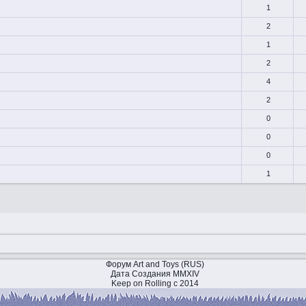
1
2
1
2
4
2
0
0
0
1
Форум Art and Toys (RUS)
Дата Создания MMXIV
Keep on Rolling с 2014