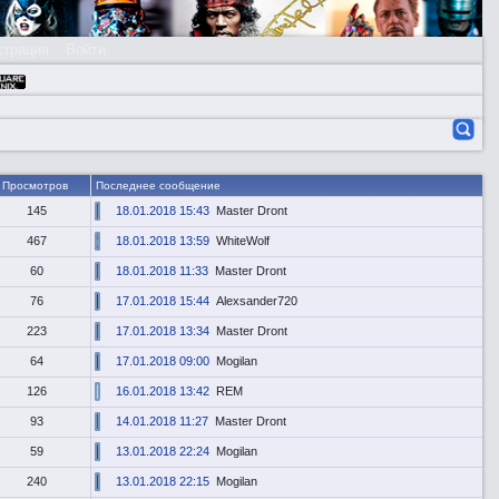
страция
Войти
Просмотров
Последнее сообщение
145
18.01.2018 15:43
Master Dront
467
18.01.2018 13:59
WhiteWolf
60
18.01.2018 11:33
Master Dront
76
17.01.2018 15:44
Alexsander720
223
17.01.2018 13:34
Master Dront
64
17.01.2018 09:00
Mogilan
126
16.01.2018 13:42
REM
93
14.01.2018 11:27
Master Dront
59
13.01.2018 22:24
Mogilan
240
13.01.2018 22:15
Mogilan