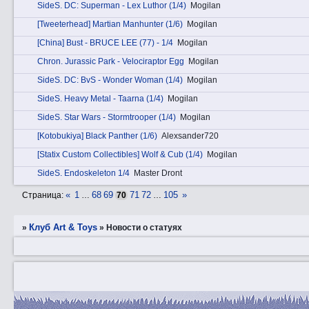
SidеS. DC: Superman - Lex Luthor (1/4)
Mogilan
[Tweeterhead] Martian Manhunter (1/6)
Mogilan
[China] Bust - BRUCE LEE (77) - 1/4
Mogilan
Chrоn. Jurassic Park - Velociraptor Egg
Mogilan
SidеS. DC: BvS - Wonder Woman (1/4)
Mogilan
SidеS. Heavy Metal - Taarna (1/4)
Mogilan
SidеS. Star Wars - Stormtrooper (1/4)
Mogilan
[Kotobukiya] Black Panther (1/6)
Alexsander720
[Statix Custom Collectibles] Wolf & Cub (1/4)
Mogilan
SidеS. Endoskeleton 1/4
Master Dront
«
1
68
69
71
72
105
»
Страница:
…
70
…
Клуб Art & Toys
»
»
Новости о статуях