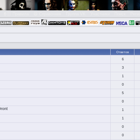
👮🏻 Правила
😃 Справочник
Группа VK
Участники
Поиск
Реги
Ответов
6
3
1
0
5
0
Dront
1
1
0
0