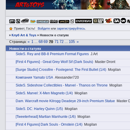
Клуб A&T
Привет, Гость!
Войдите
или
зарегистрируйтесь
.
»
Клуб Art & Toys
»
Новости о статуях
«
1
68
69
71
72
105
»
Страница:
…
70
…
Новости о статуях
SidеS. Rey and BB-8 Premium Format Figures
J.Art
[First 4 Figures] - Great Grey Wolf Sif (Dark Souls)
Master Dront
[Surge Studio] Crossfire - Foxlegend: The First Bullet (1/4)
Mogilan
Компания Yamato USA
Alexsander720
SidеS. Sideshow Collectibles - Marvel - Thanos on Throne
Mogilan
SidеS. Marvel: X-Men Magneto (1/4)
Mogilan
Dаm. Warcraft movie Kilrogg Deadeye 29-inch Premium Statue
Master 
SidеS. DC: Harley Quinn (1/5)
Mogilan
[Tweeterhead] Martian Manhunte (1/6)
Mogilan
[First 4 Figures] Dark Souls - Ornstein (1/4)
Mogilan