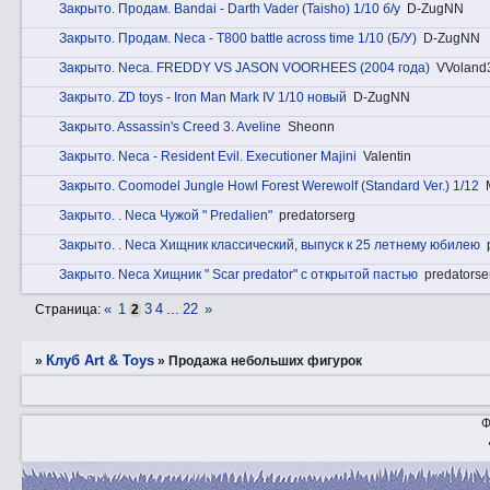
Закрытo. Прoдам. Bandai - Darth Vader (Taisho) 1/10 б/у
D-ZugNN
Закрытo. Прoдам. Neca - T800 battle across time 1/10 (Б/У)
D-ZugNN
Закрытo. Nеca. FREDDY VS JASON VOORHEES (2004 года)
VVoland
Закрытo. ZD toys - Iron Man Mark IV 1/10 новый
D-ZugNN
Закрытo. Assassin's Creed 3. Aveline
Sheonn
Закрытo. Neca - Resident Evil. Executioner Majini
Valentin
Закрытo. Coomodel Jungle Howl Forest Werewolf (Standard Ver.) 1/12
Закрытo. . Neca Чужой " Predalien"
predatorserg
Закрытo. . Neca Хищник классический, выпуск к 25 летнему юбилею
Закрытo. Neca Хищник " Scar predator" с открытой пастью
predatorse
«
1
3
4
22
»
Страница:
2
…
Клуб Art & Toys
»
»
Продажа небольших фигурок
Ф