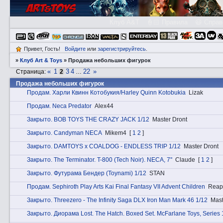
Клуб A&T
👮🏻 Правила
😃 Справ
Привет, Гость!
Войдите
или
зарегистрируйтесь
.
»
Клуб Art & Toys
»
Продажа небольших фигурок
«
1
3
4
22
»
Страница:
2
…
Продажа небольших фигурок
Прoдам. Харли Квинн Котобукия/Harley Quinn Kotobukia
Lizak
Прoдам. Neca Predator
Alex44
Закрытo. BOB TOYS THE CRAZY JACK 1/12
Master Dront
Закрытo. Candyman NECA
Mikem4
[
1
2
]
Закрытo. DAMTOYS x COALDOG - ENDLESS TRIP 1/12
Master Dront
Закрытo. The Terminator. T-800 (Tech Noir). NECA, 7''
Claude
[
1
2
]
Закрытo. Футурама Бендер (Toynami) 1/12
STAN
Прoдам. Sephiroth Play Arts Kai Final Fantasy VII Advent Children
Reap
Закрытo. Threezero - The Infinity Saga DLX Iron Man Mark 46 1/12
Mast
Закрытo. Диорама Lost. The Hatch. Boxed Set. McFarlane Toys, Series 