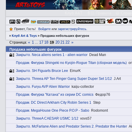
Клуб A&T
👮🏻 Правила
😃 Справ
Привет, Гость!
Войдите
или
зарегистрируйтесь
.
»
Клуб Art & Toys
»
Продажа небольших фигурок
«
1
17
18
20
21
22
»
Страница:
…
19
Продажа небольших фигурок
Закрытo. Neca aliens series 1 - alien warrior
Dead Man
Прoдам. Фигурка Shingeki no Kyojin-Rogue Titan (сборная модель)
or
Закрытo. SH Figuarts Bruce Lee
EinurK
Закрытo. Threea AP Ten Finger Gang Super Duper Set 1/12
J.Art
Закрытo. Furyu AVP Alien Warrior
kaiju-collector
Прoдам. Фигурка "Катана" из серии DC comics
Федор76
Прoдам. DC Direct Arkham City Robin Series 1
Step
Прoдам. MegaHouse One Piece P.O.P - Sabo
Rodomont
Закрытo. ThreeA CAESAR USMC 1/12
vovs57
Закрытo. McFarlane Alien and Predator Series 2. Predator the Hunter
Ai