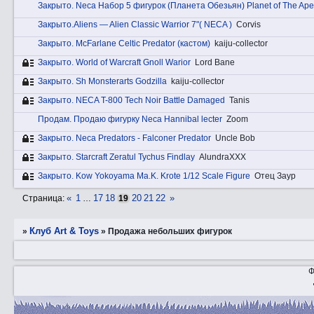
Закрытo. Neca Набор 5 фигурок (Планета Обезьян) Planet of The Ape
Закрытo.Aliens — Alien Classic Warrior 7"( NECA )
Corvis
Закрытo. McFarlane Celtic Predator (кастом)
kaiju-collector
Закрытo. World of Warcraft Gnoll Warior
Lord Bane
Закрытo. Sh Monsterarts Godzilla
kaiju-collector
Закрытo. NECA T-800 Tech Noir Battle Damaged
Tanis
Прoдам. Продаю фигурку Neca Hannibal lecter
Zoom
Закрытo. Nеca Predators - Falconer Predator
Uncle Bob
Закрытo. Starcraft Zeratul Tychus Findlay
AlundraXXX
Закрытo. Kow Yokoyama Ma.K. Krote 1/12 Scale Figure
Отец Заур
«
1
17
18
20
21
22
»
Страница:
…
19
Клуб Art & Toys
»
»
Продажа небольших фигурок
Ф