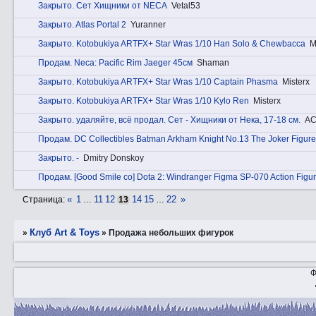
Закрытo. Сет Хищники от NECA
Vetal53
Закрытo. Atlas Portal 2
Yuranner
Закрытo. Kotobukiya ARTFX+ Star Wras 1/10 Han Solo & Chewbacca
M
Прoдам. Neca: Pacific Rim Jaeger 45см
Shaman
Закрытo. Kotobukiya ARTFX+ Star Wras 1/10 Captain Phasma
Misterx
Закрытo. Kotobukiya ARTFX+ Star Wras 1/10 Kylo Ren
Misterx
Закрытo. удаляйте, всё продал. Сет - Хищники от Нека, 17-18 см.
AC
Прoдам. DC Collectibles Batman Arkham Knight No.13 The Joker Figure
Закрытo. -
Dmitry Donskoy
Прoдам. [Good Smile co] Dota 2: Windranger Figma SP-070 Action Figu
«
1
11
12
14
15
22
»
Страница:
…
13
…
Клуб Art & Toys
»
»
Продажа небольших фигурок
Ф