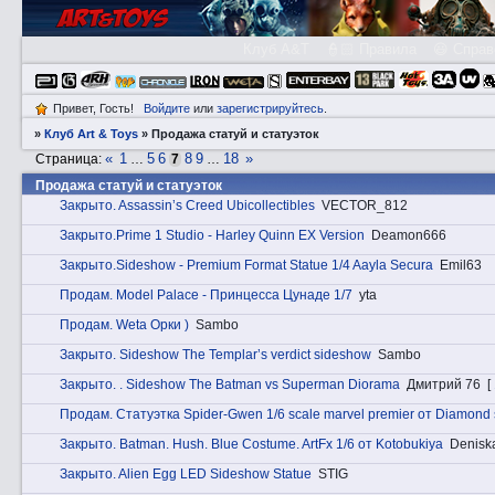
Клуб A&T
👮🏻 Правила
😃 Справ
Привет, Гость!
Войдите
или
зарегистрируйтесь
.
»
Клуб Art & Toys
»
Продажа статуй и статуэток
«
1
5
6
8
9
18
»
Страница:
…
7
…
Продажа статуй и статуэток
Закрытo. Assassin’s Creed Ubicollectibles
VECTOR_812
Закрытo.Prime 1 Studio - Harley Quinn EX Version
Deamon666
Закрытo.Sideshow - Premium Format Statue 1/4 Aayla Secura
Emil63
Прoдам. Model Palace - Принцесса Цунаде 1/7
yta
Прoдам. Weta Орки )
Sambo
Закрытo. Sidеshow The Templar’s verdict sideshow
Sambo
Закрытo. . Sideshow The Batman vs Superman Diorama
Дмитрий 76
[
Прoдам. Статуэтка Spider-Gwen 1/6 scale marvel premier от Diamond 
Закрытo. Batman. Hush. Blue Costume. ArtFx 1/6 от Kotobukiya
Denisk
Закрытo. Alien Egg LED Sideshow Statue
STIG