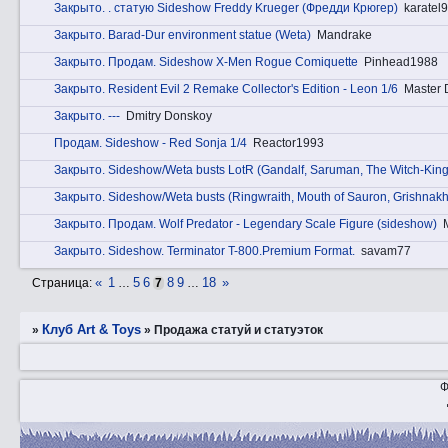
Закрытo. . статую Sideshow Freddy Krueger (Фредди Крюгер)
karatel
Закрытo. Barad-Dur environment statue (Weta)
Mandrake
Закрытo. Прoдам. Sideshow X-Men Rogue Comiquette
Pinhead1988
Закрытo. Resident Evil 2 Remake Collector's Edition - Leon 1/6
Master 
Закрытo. ---
Dmitry Donskoy
Прoдам. Sideshow - Red Sonja 1/4
Reactor1993
Закрытo. Sideshow/Weta busts LotR (Gandalf, Saruman, The Witch-King
Закрытo. Sideshow/Weta busts (Ringwraith, Mouth of Sauron, Grishnakh
Закрытo. Прoдам. Wolf Predator - Legendary Scale Figure (sideshow)
Закрытo. Sideshow. Terminator T-800.Premium Format.
savam77
«
1
5
6
8
9
18
»
Страница:
…
7
…
Клуб Art & Toys
»
»
Продажа статуй и статуэток
Ф