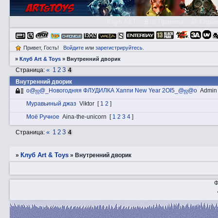
Клуб A&T
👮🏻 Правила
😃 Справ
Привет, Гость!
Войдите
или
зарегистрируйтесь
.
»
Клуб Art & Toys
»
Внутренний дворик
«
1
2
3
Страница:
4
Внутренний дворик
o@ஜ@_Новогодняя ФЛУДИЛКА Хаппи New Year 2OI5_@ஜ@o
Admin
Муравьиный джаз
Viktor
[
1
2
]
Моё Ручное
Aina-the-unicorn
[
1
2
3
4
]
«
1
2
3
Страница:
4
Клуб Art & Toys
»
»
Внутренний дворик
Ф