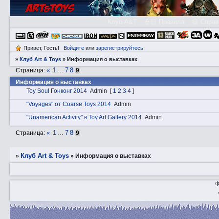
Клуб A&T
👮🏻 Правила
😃 Справ
Привет, Гость!
Войдите
или
зарегистрируйтесь
.
»
Клуб Art & Toys
»
Информация о выставках
«
1
7
8
Страница:
…
9
Информация о выставках
Toy Soul Гонконг 2014
Admin
[
1
2
3
4
]
"Voyages" от Coarse Toys 2014
Admin
"Unamerican Activity" в Toy Art Gallery 2014
Admin
«
1
7
8
Страница:
…
9
Клуб Art & Toys
»
»
Информация о выставках
Ф