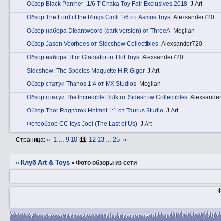
Обзор Black Panther -1/6 T’Chaka Toy Fair Exclusives 2018
J.Art
Обзор The Lord of the Rings Gimli 1/6 от Asmus Toys
Alexsander720
Обзор набора Dieantwoord (dark version) от ThreeA
Mogilan
Обзор Jason Voorhees от Sideshow Collectibles
Alexsander720
Обзор набора Thor Gladiator от Hot Toys
Alexsander720
Sideshow: The Species Maquette H.R.Giger
J.Art
Обзор статуи Thanos 1:4 от MX Studios
Mogilan
Обзор статуи The Incredible Hulk от Sideshow Collectibles
Alexsande
Обзор Thor Ragnarok Helmet 1:1 от Taurus Studio
J.Art
Фотообзор CC toys Joel (The Last of Us)
J.Art
«
1
9
10
12
13
25
»
Страница:
…
11
…
Клуб Art & Toys
»
»
Фото обзоры из сети
Ф