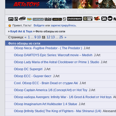
Клуб A&T
👮🏻 Правила
😃 Справ
Привет, Гость!
Войдите
или
зарегистрируйтесь
.
»
Клуб Art & Toys
»
Фото обзоры из сети
«
1
9
10
12
13
25
»
Страница:
…
11
…
Фото обзоры из сети
Обзор Neca -Fugitive Predator - ( The Predator )
J.Art
Обзор DAMTOYS Epic Series: Warcraft movie – Medivh
J.Art
Обзор Lady Maria of the Astral Clocktower от Prime 1 Studio
J.Art
Обзор DC Supergirl
J.Art
Обзор ECC - Guyver бюст
J.Art
Cоol. Обзор ECC - Brain Dead от студии Aki
J.Art
Обзор Captain America 1/6 (Concept Art) от Hot Toy
J.Art
Обзор набора Avengers: Infinity War - 1/6 Groot & Rocket от Hot toys
A
Обзор Imaginarium Art Hulkbuster 1:4 Statue
J.Art
Обзор [Infinity Studio] The King of Fighters - Mai Shiranui (1/4)
Alexsan