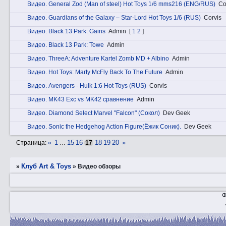
Видeо. General Zod (Man of steel) Hot Toys 1/6 mms216 (ENG/RUS)
Co
Видeо. Guardians of the Galaxy – Star-Lord Hot Toys 1/6 (RUS)
Corvis
Видeо. Black 13 Park: Gains
Admin
[
1
2
]
Видeо. Black 13 Park: Towe
Admin
Видeо. ThreeA: Adventure Kartel Zomb MD + Albino
Admin
Видeо. Hot Toys: Marty McFly Back To The Future
Admin
Видeо. Avengers - Hulk 1:6 Hot Toys (RUS)
Corvis
Видeо. MK43 Exc vs MK42 сравнение
Admin
Видeо. Diamond Select Marvel "Falcon" (Сокол)
Dev Geek
Видeо. Sonic the Hedgehog Action Figure(Ёжик Соник).
Dev Geek
«
1
15
16
18
19
20
»
Страница:
…
17
Клуб Art & Toys
»
»
Видео обзоры
Ф