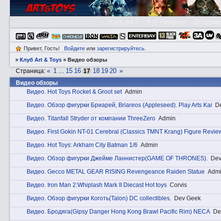
Клуб A&T
👮🏻 Правила
😃 Справ
Привет, Гость!
Войдите
или
зарегистрируйтесь
.
»
Клуб Art & Toys
»
Видео обзоры
«
1
15
16
18
19
20
»
Страница:
…
17
Видео обзоры
Видeо. Hot Toys Rocket & Groot set
Admin
Видeо. Обзор фигурки Бриарей, Briareos (Appleseed). Play Arts Kai
D
Видeо. Titanfall Stryder от компании ThreeZero
Admin
Видeо. First Gokin NT-01 Cerebral (Classics TMNT Krang) Figure Revie
Видeо. Hot Toys: Arkham City Batman 1/6
Admin
Видeо. Обзор фигурки Джейме Ланнистер(GAME OF THRONES).
Dev
Видeо. Gecco METAL GEAR RISING Revengeance Raiden Statue
Adm
Видeо. Iron Man 2:Whiplash Mark II Diecast Hot toys
Corvis
Видeо. Обзор фигурки Коготь(Talon) DC collectibles.
Dev Geek
Видeо. Бродяга(Gipsy Danger Hong Kong Brawl Pacific Rim) NECA
De