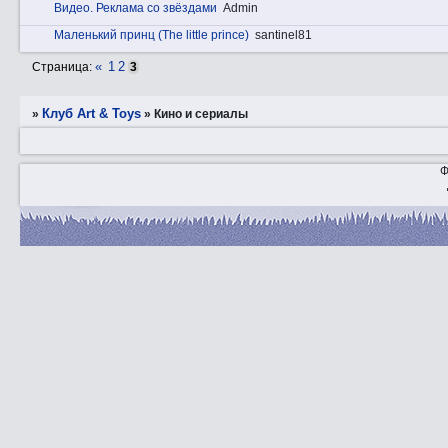
Видeо. Реклама со звёздами
Admin
Маленький принц (The little prince)
santinel81
«
1
2
Страница:
3
Клуб Art & Toys
»
»
Кино и сериалы
Ф