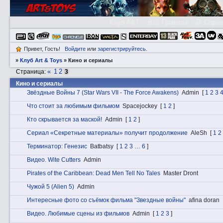
Клуб A&T
👮🏻 Правила
😃 Справ
Привет, Гость!
Войдите
или
зарегистрируйтесь
.
»
Клуб Art & Toys
»
Кино и сериалы
«
1
2
Страница:
3
Кино и сериалы
Звёздные Войны 7 (Star Wars VII - The Force Awakens)
Admin
[
1
2
3
Что стоит за любимым фильмом
Spacejockey
[
1
2
]
Кто скрывается за маской!
Admin
[
1
2
]
Сериал «Секретные материалы» получит продолжение
AleSh
[
1
2
Терминатор: Генезис
Batbatsy
[
1
2
3
…
6
]
Видeо. Wite Cutters
Admin
Pirates of the Caribbean: Dead Men Tell No Tales
Master Dront
Чужой 5 (Alien 5)
Admin
Интересные фото со съёмок фильма "Звездные войны"
afina doran
Видeо. Любимые сцены из фильмов
Admin
[
1
2
3
]