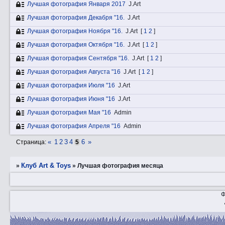
Лучшая фотография Января 2017
J.Art
Лучшая фотография Декабря "16.
J.Art
Лучшая фотография Ноября "16.
J.Art
[
1
2
]
Лучшая фотография Октября "16.
J.Art
[
1
2
]
Лучшая фотография Сентября "16.
J.Art
[
1
2
]
Лучшая фотография Августа "16
J.Art
[
1
2
]
Лучшая фотография Июля "16
J.Art
Лучшая фотография Июня "16
J.Art
Лучшая фотография Мая "16
Admin
Лучшая фотография Апреля "16
Admin
«
1
2
3
4
6
»
Страница:
5
Клуб Art & Toys
»
»
Лучшая фотография месяца
Ф