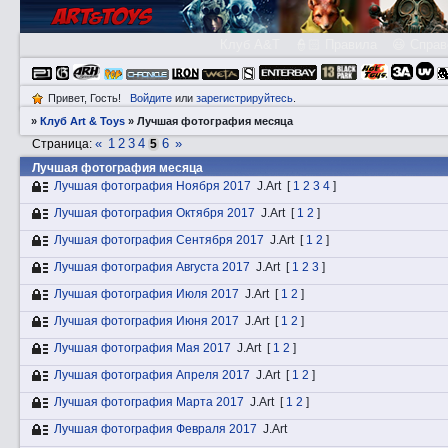
Клуб A&T
👮🏻 Правила
😃 Справ
Привет, Гость!
Войдите
или
зарегистрируйтесь
.
»
Клуб Art & Toys
»
Лучшая фотография месяца
«
1
2
3
4
6
»
Страница:
5
Лучшая фотография месяца
Лучшая фотография Ноября 2017
J.Art
[
1
2
3
4
]
Лучшая фотография Октября 2017
J.Art
[
1
2
]
Лучшая фотография Сентября 2017
J.Art
[
1
2
]
Лучшая фотография Августа 2017
J.Art
[
1
2
3
]
Лучшая фотография Июля 2017
J.Art
[
1
2
]
Лучшая фотография Июня 2017
J.Art
[
1
2
]
Лучшая фотография Мая 2017
J.Art
[
1
2
]
Лучшая фотография Апреля 2017
J.Art
[
1
2
]
Лучшая фотография Марта 2017
J.Art
[
1
2
]
Лучшая фотография Февраля 2017
J.Art