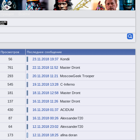
страция
Войти
Просмотров
Последнее сообщение
56
23.11.2018 19:37
Kondii
761
22.11.2018 11:52
Master Dront
293
20.11.2018 11:21
MoscowGeek Trooper
545
19.11.2018 13:28
C-Inferno
181
18.11.2018 12:58
Master Dront
137
16.11.2018 11:26
Master Dront
430
16.11.2018 01:37
ACIDUM
87
16.11.2018 00:26
Alexsander720
64
12.11.2018 23:02
Alexsander720
173
12.11.2018 18:25
afina doran