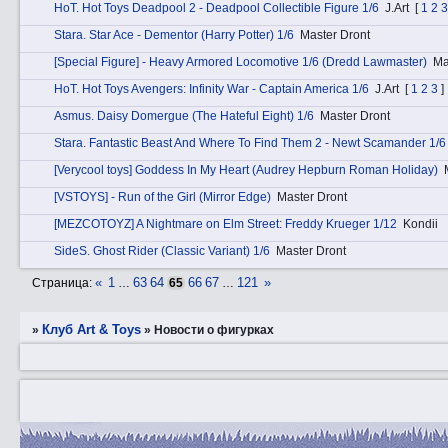
HоT. Hot Toys Deadpool 2 - Deadpool Collectible Figure 1/6
J.Art
[
1
2
3
Stаra. Star Ace - Dementor (Harry Potter) 1/6
Master Dront
[Special Figure] - Heavy Armored Locomotive 1/6 (Dredd Lawmaster)
Ma
HоT. Hot Toys Avengers: Infinity War - Captain America 1/6
J.Art
[
1
2
3
]
Аsmus. Daisy Domergue (The Hateful Eight) 1/6
Master Dront
Stаra. Fantastic Beast And Where To Find Them 2 - Newt Scamander 1/6
[Verycool toys] Goddess In My Heart (Audrey Hepburn Roman Holiday)
[VSTOYS] - Run of the Girl (Mirror Edge)
Master Dront
[MEZCOTOYZ] A Nightmare on Elm Street: Freddy Krueger 1/12
Kondii
SidеS. Ghost Rider (Classic Variant) 1/6
Master Dront
«
1
63
64
66
67
121
»
Страница:
…
65
…
Клуб Art & Toys
»
»
­Новости о фигурках