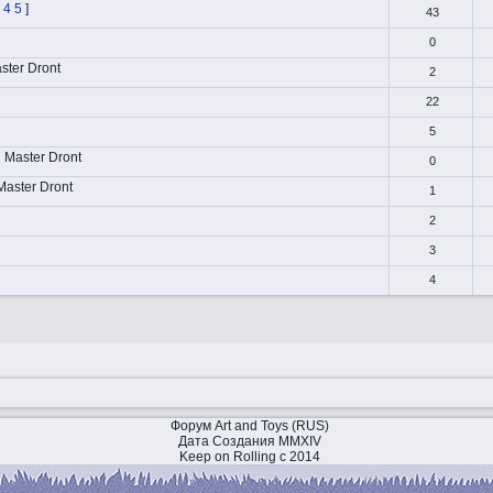
4
5
]
43
0
ster Dront
2
22
5
Master Dront
0
Master Dront
1
2
3
4
Форум Art and Toys (RUS)
Дата Создания MMXIV
Keep on Rolling с 2014