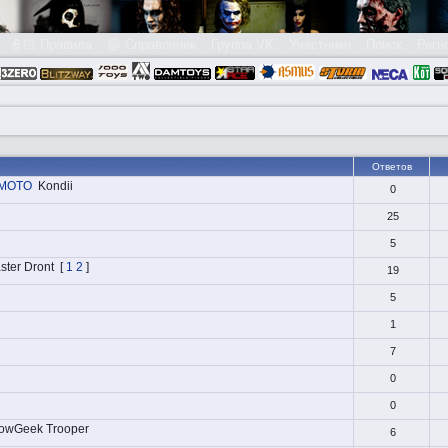
👮🏻 Правила
😃 Справочник
Группа VK
Участники
Поиск
Реги
Ответов
IMOTO
Kondii
0
25
5
ster Dront
[
1
2
]
19
5
1
7
0
0
owGeek Trooper
6