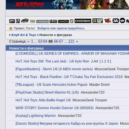
Клуб A&T
Привет, Гость!
Войдите
или
зарегистрируйтесь
.
»
Клуб Art & Toys
»
­Новости о фигурках
«
1
63
64
66
67
121
»
Страница:
…
65
…
­Новости о фигурках
[COOMODEL] 1/6 SERIES OF EMPIRES - ARMOR OF IMAGAWA YOSH
HоT. Hot Toys SW: The Last Jedi - 1/6 Kylo Ren
J.Art
[
1
2
3
]
[FigureMasters] - Storm 1/6 (X-MEN movie series)
MoscowGeek Trooper
HоT. Hot Toys - Black Panther -1/6 T’Chaka Toy Fair Exclusives 2018
Ma
[TBLeague] - 1/6 Scale Hercules Action Figure
Master Dront
[PlayDraw Studio] Street Warrior #1 (1/6)
Alexsander720
HоT. Hot Toys: Alita Battle Angel 1/6
MoscowGeek Trooper
WAR STORY: Demon Hunter Dancer 1/6 (WS003)
Alexsander720
[Acplay] Lightning Warrior
Alexsander720
[Danzo Studio] Фигурка гитариста Хайдэ из рок-группы X-Japan
Mosc