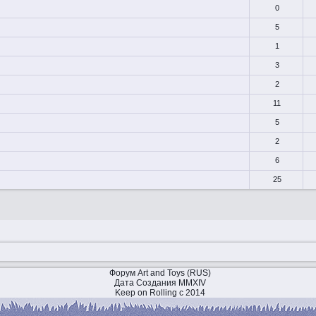
0
5
1
3
2
11
5
2
6
25
Форум Art and Toys (RUS)
Дата Создания MMXIV
Keep on Rolling с 2014