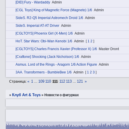
[DID] Fury - Wardaddy
Admin
[CGL Toys] King of Magnetic Force (Magneto) 1/6
Admin
SidеS. R2-Q5 Imperial Astromech Droid 1/6
Admin
SidеS. Imperial AT-AT Driver
Admin
[CGLTOYS] Phoenix Girl (X-Men) 1/6
Admin
HоT. Star Wars: Obi-Wan Kenobi 1/6
Admin
[
1
2
]
[CGLTOYS] Charles Francis Xavier (Professor X) 1/6
Master Dront
[Craftone] Shocking (Jack Nicholson) 1/6
Admin
Аsmus. Lord of the Rings - Aragorn 1/6 Action Figure
Admin
3АA. Transformers - BumbleBee 1/6
Admin
[
1
2
3
]
«
1
109
110
112
113
121
»
Страница:
…
111
…
Клуб Art & Toys
»
»
­Новости о фигурках