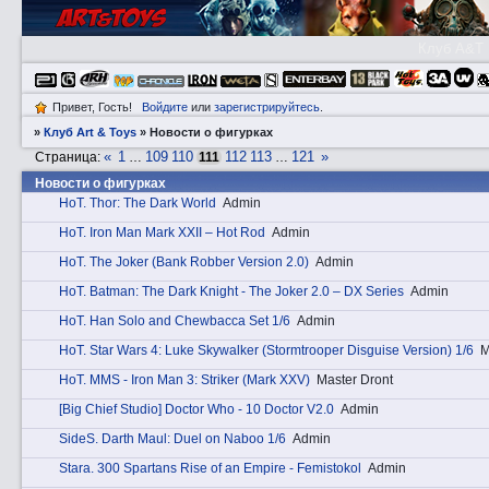
Клуб A&T
Привет, Гость!
Войдите
или
зарегистрируйтесь
.
»
Клуб Art & Toys
»
­Новости о фигурках
«
1
109
110
112
113
121
»
Страница:
…
111
…
­Новости о фигурках
HоT. Thor: The Dark World
Admin
HоT. Iron Man Mark XXII – Hot Rod
Admin
HоT. The Joker (Bank Robber Version 2.0)
Admin
HоT. Batman: The Dark Knight - The Joker 2.0 – DX Series
Admin
HоT. Han Solo and Chewbacca Set 1/6
Admin
HоT. Star Wars 4: Luke Skywalker (Stormtrooper Disguise Version) 1/6
M
HоT. MMS - Iron Man 3: Striker (Mark XXV)
Master Dront
[Big Chief Studio] Doctor Who - 10 Doctor V2.0
Admin
SidеS. Darth Maul: Duel on Naboo 1/6
Admin
Stаra. 300 Spartans Rise of an Empire - Femistokol
Admin