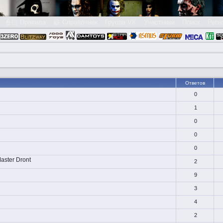
👮🏻 Правила
😃 Справочник
Группа VK
Участники
Поиск
Реги
Ответов
0
1
0
0
0
aster Dront
2
9
3
4
2