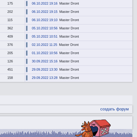
175
06.10.2022 19:16
Master Dront
202
06.10.2022 19:15
Master Dront
115
06.10.2022 19:10
Master Dront
362
05.10.2022 10:56
Master Dront
409
05.10.2022 10:51
Master Dront
376
02.10.2022 11:25
Master Dront
205
01.10.2022 10:56
Master Dront
126
30.09.2022 15:16
Master Dront
451
29.09.2022 13:30
Master Dront
158
29.09.2022 13:28
Master Dront
создать форум