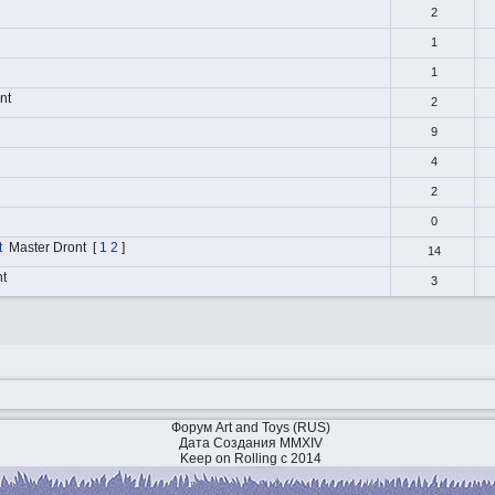
2
1
1
nt
2
9
4
2
0
t
Master Dront
[
1
2
]
14
nt
3
Форум Art and Toys (RUS)
Дата Создания MMXIV
Keep on Rolling с 2014