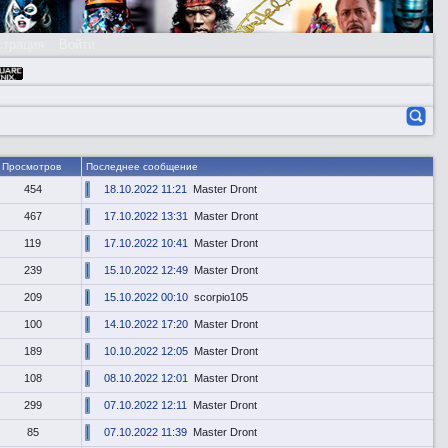
страция
Войти
Просмотров
Последнее сообщение
454
18.10.2022 11:21
Master Dront
467
17.10.2022 13:31
Master Dront
119
17.10.2022 10:41
Master Dront
239
15.10.2022 12:49
Master Dront
209
15.10.2022 00:10
scorpio105
100
14.10.2022 17:20
Master Dront
189
10.10.2022 12:05
Master Dront
108
08.10.2022 12:01
Master Dront
299
07.10.2022 12:11
Master Dront
85
07.10.2022 11:39
Master Dront