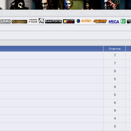
👮🏻 Правила
😃 Справочник
Группа VK
Участники
Поиск
Реги
Ответов
7
7
0
5
9
5
6
9
4
0