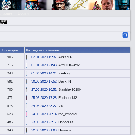
страция
Войти
Просмотров
Последнее сообщение
906
02.04.2020 19:37
Aleksei K.
715
01.04.2020 21:43
ArthurHawk92
243
01.04.2020 14:24
Ice-Ray
591
30.03.2020 17:52
Black_N
708
27.03.2020 10:52
Stanislav90100
371
25.03.2020 17:28
Engineer182
573
24.03.2020 23:27
Vik
623
24.03.2020 20:14
red_emperor
486
23.03.2020 23:17
Dancer13
343
22.03.2020 21:09
Николай