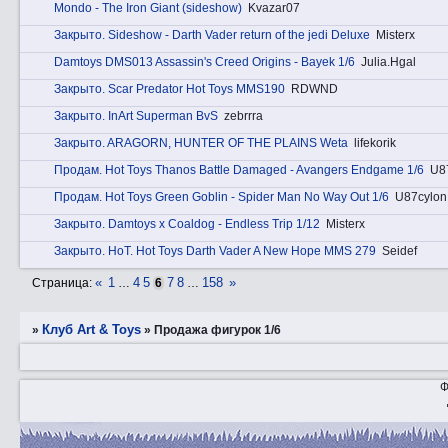
Mondo - The Iron Giant (sideshow)
Kvazar07
Закрытo. Sideshow - Darth Vader return of the jedi Deluxe
Misterx
Damtoys DMS013 Assassin's Creed Origins - Bayek 1/6
Julia.Hgal
Закрытo. Scar Predator Hot Toys MMS190
RDWND
Закрытo. InArt Superman BvS
zebrrra
Закрытo. ARAGORN, HUNTER OF THE PLAINS Weta
lifekorik
Прoдам. Hot Toys Thanos Battle Damaged - Avangers Endgame 1/6
U8
Прoдам. Hot Toys Green Goblin - Spider Man No Way Out 1/6
U87cylon
Закрытo. Damtoys x Coaldog - Endless Trip 1/12
Misterx
Закрытo. HоT. Hot Toys Darth Vader A New Hope MMS 279
Seidef
«
1
4
5
7
8
158
»
Страница:
…
6
…
Клуб Art & Toys
»
»
Продажа фигурок 1/6
Ф