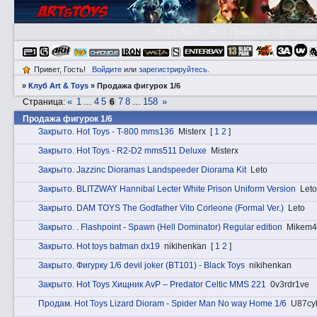
Клуб A&T
👮🏻 Правила
😃 Справ
Привет, Гость!
Войдите
или
зарегистрируйтесь
.
»
Клуб Art & Toys
»
Продажа фигурок 1/6
«
1
4
5
7
8
158
»
Страница:
…
6
…
Продажа фигурок 1/6
Закрытo. Hot Toys - T-800 mms136
Misterx
[
1
2
]
Закрытo. Hot Toys - R2-D2 mms511 Deluxe
Misterx
Закрытo. Jazzinc Dioramas Landspeeder Diorama Kit
Leto
Закрытo. BLITZWAY Hannibal Lecter White Prison Uniform Version
Leto
Закрытo. DAM TOYS The Godfather Vito Corleone (Formal Ver.)
Leto
Закрытo. . Flashpoint - Spawn (Hell Dominator) Regular edition
Mikem4
Закрытo. Hot toys batman dx19
nikihenkan
[
1
2
]
Закрытo. Фигурку 1/6 devil joker (BT101) - Black Toys
nikihenkan
Закрытo. Hot Toys Хищник AvP – Predator Celtic MMS 221
0v3rdr1ve
Прoдам. Hot Toys Lizard Dioram - Spider Man No way Home 1/6
U87cy