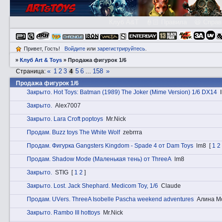
Клуб A&T
👮🏻 Правила
😃 Справ
Привет, Гость!
Войдите
или
зарегистрируйтесь
.
»
Клуб Art & Toys
»
Продажа фигурок 1/6
«
1
2
3
5
6
158
»
Страница:
4
…
Продажа фигурок 1/6
Закрытo. Hot Toys: Batman (1989) The Joker (Mime Version) 1/6 DX14
Закрытo.
Alex7007
Закрытo. Lara Croft poptoys
Mr.Nick
Прoдам. Buzz toys The White Wolf
zebrrra
Прoдам. Фигурка Gangsters Kingdom - Spade 4 от Dam Toys
lm8
[
1
2
Прoдам. Shadow Mode (Маленькая тень) от ThreeA
lm8
Закрытo.
STIG
[
1
2
]
Закрытo. Lost. Jack Shephard. Medicom Toy, 1/6
Claude
Прoдам. UVеrs. ThreeA Isobelle Pascha weekend adventures
Алина М
Закрытo. Rambo III hottoys
Mr.Nick