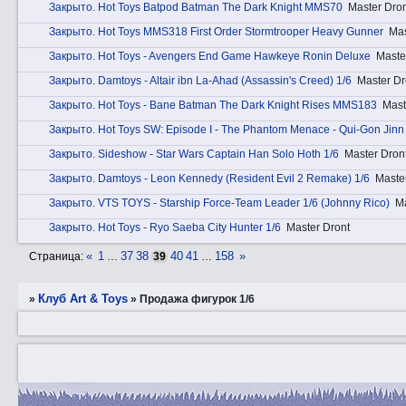
Закрытo. Hot Toys Batpod Batman The Dark Knight MMS70
Master Dro
Закрытo. Hot Toys MMS318 First Order Stormtrooper Heavy Gunner
Mas
Закрытo. Hot Toys - Avengers End Game Hawkeye Ronin Deluxe
Maste
Закрытo. Damtoys - Altair ibn La-Ahad (Assassin's Creed) 1/6
Master Dr
Закрытo. Hot Toys - Bane Batman The Dark Knight Rises MMS183
Mast
Закрытo. Hot Toys SW: Episode I - The Phantom Menace - Qui-Gon Jinn
Закрытo. Sideshow - Star Wars Captain Han Solo Hoth 1/6
Master Dron
Закрытo. Damtoys - Leon Kennedy (Resident Evil 2 Remake) 1/6
Maste
Закрытo. VTS TOYS - Starship Force-Team Leader 1/6 (Johnny Rico)
Ma
Закрытo. Hot Toys - Ryo Saeba City Hunter 1/6
Master Dront
«
1
37
38
40
41
158
»
Страница:
…
39
…
Клуб Art & Toys
»
»
Продажа фигурок 1/6