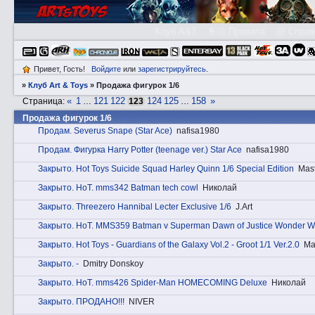
Клуб A&T
👮🏻 Правила
😃 Справ
Привет, Гость!
Войдите
или
зарегистрируйтесь
.
»
Клуб Art & Toys
»
Продажа фигурок 1/6
«
1
121
122
124
125
158
»
Страница:
…
123
…
Продажа фигурок 1/6
Прoдам. Severus Snape (Star Ace)
nafisa1980
Прoдам. Фигурка Harry Potter (teenage ver.) Star Ace
nafisa1980
Закрытo. Hot Toys Suicide Squad Harley Quinn 1/6 Special Edition
Mast
Закрытo. HоT. mms342 Batman tech cowl
Николай
Закрытo. Threezero Hannibal Lecter Exclusive 1/6
J.Art
Закрытo. HоT. MMS359 Batman v Superman Dawn of Justice Wonder 
Закрытo. Hot Toys - Guardians of the Galaxy Vol.2 - Groot 1/1 Ver.2.0
Ma
Закрытo. -
Dmitry Donskoy
Закрытo. HоT. mms426 Spider-Man HOMECOMING Deluxe
Николай
Закрытo. ПРОДАНО!!!
NIVER