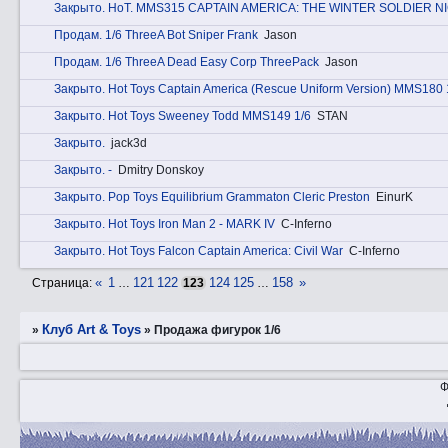
Закрытo. HоT. MMS315 CAPTAIN AMERICA: THE WINTER SOLDIER N
Прoдам. 1/6 ThreeA Bot Sniper Frank
Jason
Прoдам. 1/6 ThreeA Dead Easy Corp ThreePack
Jason
Закрытo. Hot Toys Captain America (Rescue Uniform Version) MMS180 
Закрытo. Hot Toys Sweeney Todd MMS149 1/6
STAN
Закрытo.
jack3d
Закрытo. -
Dmitry Donskoy
Закрытo. Pop Toys Equilibrium Grammaton Cleric Preston
EinurK
Закрытo. Hot Toys Iron Man 2 - MARK IV
C-Inferno
Закрытo. Hot Toys Falcon Сaptain America: Civil War
C-Inferno
«
1
121
122
124
125
158
»
Страница:
…
123
…
Клуб Art & Toys
»
»
Продажа фигурок 1/6
Ф