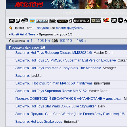
Клуб A&T
👮🏻 Правила
😃 Справ
Привет, Гость!
Войдите
или
зарегистрируйтесь
.
»
Клуб Art & Toys
»
Продажа фигурок 1/6
«
1
106
107
109
110
158
»
Страница:
…
108
…
Продажа фигурок 1/6
Закрытo. Hot Toys Robocop Diecast MMS202 1/6
Master Dront
Закрытo. Hot Toys 1/6 MMS207 Superman Evil Version Exclusive
Oskar
Закрытo. Hot Toys Iron Man 3 Tony Stark The Mechanic
Stranger
Закрытo.
jack3d
Закрытo. . Hot toys.Iron man MARK 50 infinity war
Димитрий
Закрытo. Hot Toys Superman Reeve MMS152
Master Dront
Прoдам. СОВЕТСКИЙ ДЕСАНТНИК В АФГАНИСТАНЕ + доп. аксы.
М
Закрытo. Hot Toys Star Wars DX-07 Luke Skywalker
alerk
Закрытo. Прoдам. Gaul Clan Warrior (Little French Army Exclusive) 1/6
Закрытo. Hot toys Snake eyes
Enigma34