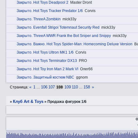
Закрытo. Hot Toys Deadpool 2
Master Dront
Закрытo. Hot Toys Tracker Predator 1/6
Corvis
Закрытo. ThreeA Zombkin
mick33y
Закрытo. Evenfall Strigoi Totemnaut Security Red
mick33y
Закрытo. ThreeA WWR Frank the Bot Sniper and Snippy
mick33y
Закрытo. Вaжнo. Hot Toys Spider-Man: Homecoming Deluxe Version
B
Закрытo. Hot Toys Ultron MK1 1/6
Corvis
Закрытo. Hot Toys Terminator DX13
PRO
Закрытo. Hot Toy Iron Man 2 Mark VI
Олег66
Закрытo. Защитный костюм NBC
ggnom
«
1
106
107
109
110
158
»
Страница:
…
108
…
Клуб Art & Toys
»
»
Продажа фигурок 1/6
Ф