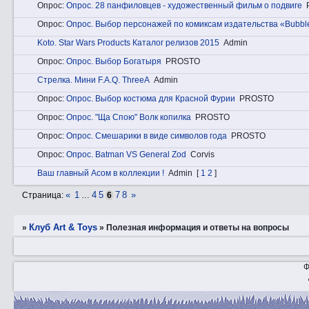
Опрос:
Опроc. 28 панфиловцев - художественный фильм о подвиге
Опрос:
Опроc. Выбор персонажей по комиксам издательства «Bubbl
Kotо. Star Wars Products Каталог релизов 2015
Admin
Опрос:
Опроc. Выбор Богатыря
PROSTO
Стрeлкa. Мини F.A.Q. ThreeA
Admin
Опрос:
Опроc. Выбор костюма для Красной Фурии
PROSTO
Опрос:
Опроc. "Ща Спою" Волк копилка
PROSTO
Опрос:
Опроc. Смешарики в виде символов года
PROSTO
Опрос:
Опроc. Batman VS General Zod
Corvis
Ваш главный Асом в коллекции !
Admin
[
1
2
]
«
1
4
5
7
8
»
Страница:
…
6
Клуб Art & Toys
»
»
Полезная информация и ответы на вопросы
Ф