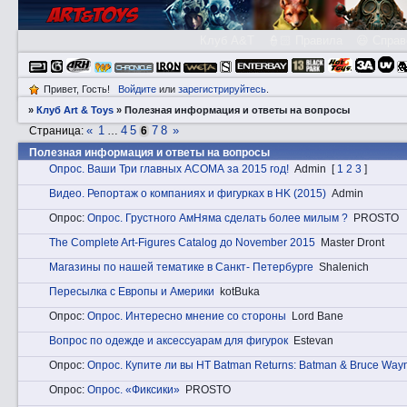
Клуб A&T
👮🏻 Правила
😃 Справ
Привет, Гость!
Войдите
или
зарегистрируйтесь
.
»
Клуб Art & Toys
»
Полезная информация и ответы на вопросы
«
1
4
5
7
8
»
Страница:
…
6
Полезная информация и ответы на вопросы
Опроc. Ваши Три главных АСОМА за 2015 год!
Admin
[
1
2
3
]
Видeо. Репортаж о компаниях и фигурках в HK (2015)
Admin
Опрос:
Опроc. Грустного АмНяма сделать более милым ?
PROSTO
The Complete Art-Figures Catalog до November 2015
Master Dront
Магазины по нашей тематике в Санкт- Петербурге
Shalenich
Пересылка с Европы и Америки
kotBuka
Опрос:
Опроc. Интересно мнение со стороны
Lord Bane
Вопрос по одежде и аксессуарам для фигурок
Estevan
Опрос:
Опроc. Купите ли вы HT Batman Returns: Batman & Bruce Way
Опрос:
Опроc. «Фиксики»
PROSTO