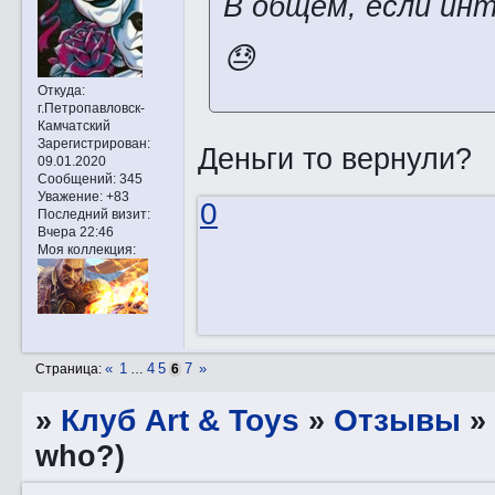
В общем, если инт
😓
Откуда:
г.Петропавловск-
Камчатский
Зарегистрирован
:
Деньги то вернули?
09.01.2020
Сообщений:
345
Уважение:
+83
0
Последний визит:
Вчера 22:46
Моя коллекция:
«
1
4
5
7
»
Страница:
…
6
»
Клуб Art & Toys
»
Отзывы
who?)