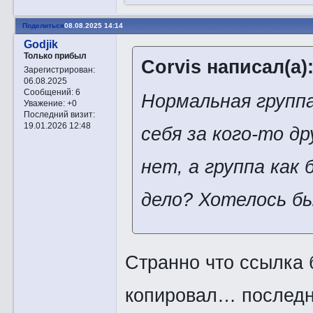
Поделиться
08.08.2025 14:14
Godjik
Только прибыл
Corvis написал(а)
Зарегистрирован
:
06.08.2025
Сообщений:
6
Нормальная групп
Уважение:
+0
Последний визит:
19.01.2026 12:48
себя за кого-то д
нет, а группа как 
дело? Хотелось б
Странно что ссылка 
копировал… последни