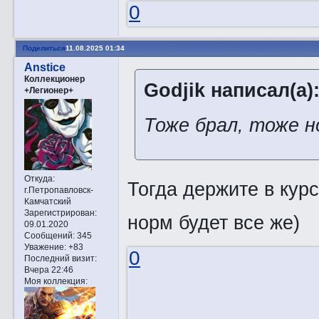
0
Поделиться
11.08.2025 01:34
Anstice
Коллекционер
Godjik написал(а)
+Легионер+
Тоже брал, тоже 
Откуда:
Тогда держите в курс
г.Петропавловск-
Камчатский
Зарегистрирован
:
норм будет все же)
09.01.2020
Сообщений:
345
Уважение:
+83
0
Последний визит:
Вчера 22:46
Моя коллекция: