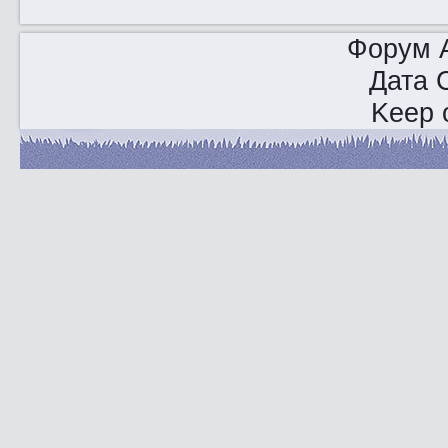
Форум A
Дата 
Keep o