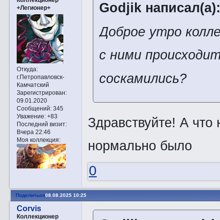
Godjik написал(а)
+Легионер+
Доброе утро колл
с ними происходи
Откуда:
соскамились?
г.Петропавловск-
Камчатский
Зарегистрирован
:
09.01.2020
Сообщений:
345
Уважение:
+83
Здравствуйте! А что 
Последний визит:
Вчера 22:46
Моя коллекция:
нормально было
0
Поделиться
08.08.2025 10:25
Corvis
Коллекционер