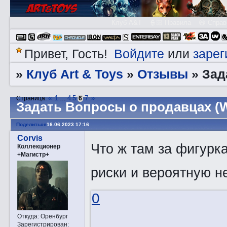
Клуб A&T
👮🏻 Правила
😃 Справ
Войдите
зарег
Привет, Гость!
или
Клуб Art & Toys
Отзывы
»
»
»
Зад
«
1
4
5
7
»
Страница:
…
6
Задать Вопросы о продавцах (W
Поделиться
16.06.2023 17:16
Corvis
Что ж там за фигурка
Коллекционер
+Магистр+
риски и вероятную н
0
Откуда:
Оренбург
Зарегистрирован
: