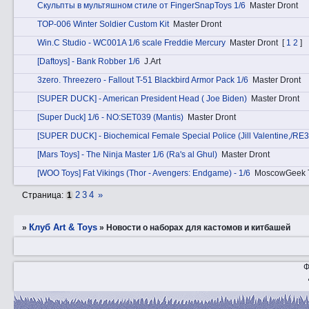
Скульпты в мультяшном стиле от FingerSnapToys 1/6
Master Dront
TOP-006 Winter Soldier Custom Kit
Master Dront
Win.C Studio - WC001A 1/6 scale Freddie Mercury
Master Dront
[
1
2
]
[Daftoys] - Bank Robber 1/6
J.Art
3zerо. Threezero - Fallout T-51 Blackbird Armor Pack 1/6
Master Dront
[SUPER DUCK] - American President Head ( Joe Biden)
Master Dront
[Super Duck] 1/6 - NO:SET039 (Mantis)
Master Dront
[SUPER DUCK] - Biochemical Female Special Police (Jill Valentine,/RE3
[Mars Toys] - The Ninja Master 1/6 (Ra's al Ghul)
Master Dront
[WOO Toys] Fat Vikings (Thor - Avengers: Endgame) - 1/6
MoscowGeek 
2
3
4
»
Страница:
1
Клуб Art & Toys
»
»
Новости о наборах для кастомов и китбашей
Ф