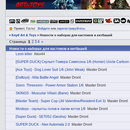
Клуб A&T
👮🏻 Правила
😃 Справ
Привет, Гость!
Войдите
или
зарегистрируйтесь
.
»
Клуб Art & Toys
»
Новости о наборах для кастомов и китбашей
2
3
4
»
Страница:
1
Новости о наборах для кастомов и китбашей
Leon killer
Alex44
[SUPER DUCK] Скульпт Гомера Симпсона 1/6 (Homer) Uncle Cartoon
[Ace Toyz] - Dog Lover Suit 1/6 (John Weak)
Master Dront
[Daftoys] - Alita Battle Angel
Master Dront
3zerо. Threezero - Power Armor Station 1/6
Master Dront
SKINGS - Muscular Villain (Bane)
Master Dront
[Master Team] - Super Cop (Jill Valentine/Resident Evil 3)
Master Dront
Mostoys - скульпты голов и лапки котов 1/6
Master Dront
[Super Duck] - SET052 (Geisha)
Master Dront
SUPER DUCK - Nier Automata 2.0
Master Dront